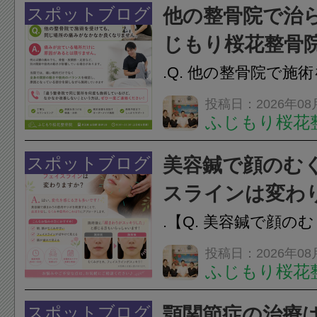
スポットブログ
他の整骨院で治
じもり桜花整骨
さい
.Q. 他の整骨院で施
じ場所の痛みがなか
投稿日：2026年08
ふじもり桜花
せん。A. 痛みが出
原因があるとは限り
スポットブログ
美容鍼で顔のむ
腰の痛みでも、骨盤
スラインは変わ
など、別の関節や筋肉の
.【Q. 美容鍼で顔の
ラインは変わりますか
投稿日：2026年08
ふじもり桜花
変化を感じる方も多
で顔まわりの筋肉や
スポットブログ
顎関節症の治療