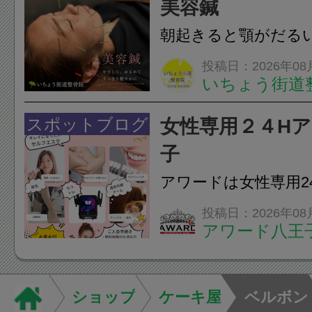
美容鍼
原因を確認し、お一人お
朝起きると顎がだる
ありませんか？無意
投稿日：2026年08
いちょう街道
は、顎の痛みや疲れ
フェイスラインの張
スポットブログ
女性専用２４H
のこわばり・頭痛や
子
ながることがありま
アワードは女性専用2
は、...
フエステを 思いっ
投稿日：2026年08
アワード八王
開催中
24時間ジム&
脱毛
ショップ
ケーキ屋
ベルボン