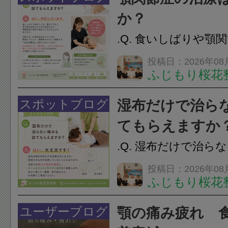
ことで、血流を促し
か？
のこわばりにアプローチ
.Q. 食いしばりや顎
らえますか？A. は
投稿日：2026年08
ふじもり桜花
す。食いしばりや歯
けでなく首や肩の筋
スポットブログ
湿布だけで治ら
担をかけ、顎関節症
てもらえますか
つながることがあります
.Q. 湿布だけで治ら
らえますか？A. は
投稿日：2026年08
ふじもり桜花
湿布は痛みを和らげ
すが、原因そのもの
ユーザーブログ
顎の痛み疲れ 
いこともあります。