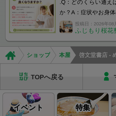
.Q：どのくらい通え
みの...
か？A：症状やお身
異なります。初回に
投稿日：2026年08
ふじもり桜花
ご説明を行い、お一
った通院ペースをご
す。当院では回数券
ショップ
本屋
啓文堂書店 -
て...
TOPへ戻る
イベント
特集