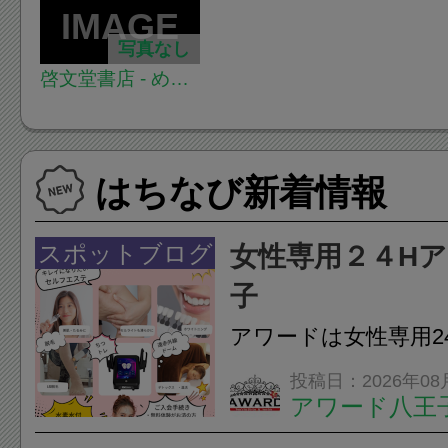
写真なし
啓文堂書店 - めじ
ろ台店
はちなび新着情報
スポットブログ
女性専用２４H
子
アワードは女性専用2
フエステを 思いっ
投稿日：2026年08
アワード八王
開催中
24時間ジム&