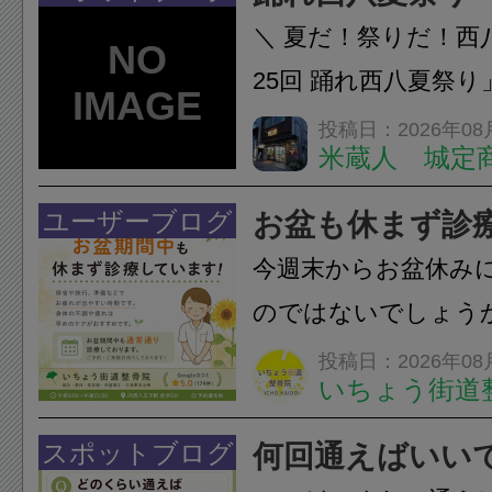
います。必要に応じ
＼ 夏だ！祭りだ！西
ン・CT・MRIなどの検.
25回 踊れ西八夏祭
てくる！ 伝統の【阿
投稿日：2026年08
米蔵人 城定
情熱の【よさこいソ
結！数多くの団体が
ユーザーブログ
お盆も休まず診
店街を舞台に最高の演舞
今週末からお盆休み
のではないでしょう
長時間の運転などで
投稿日：2026年08
いちょう街道
痛・足の疲れが出や
いちょう街道整骨院
スポットブログ
何回通えばいい
も通常通り診療して