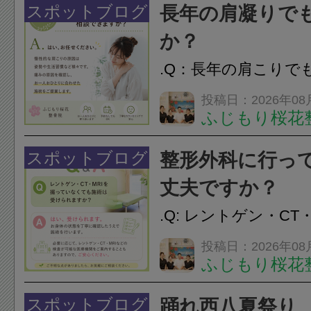
脱毛
スポットブログ
長年の肩凝りで
か？
.Q：長年の肩こりで
か？A：はい、お任
投稿日：2026年08
ふじもり桜花
性的な肩こりの原因
慣など様々です。痛
スポットブログ
整形外科に行っ
し、お一人おひとり
丈夫ですか？
をご提案します。.#肩こ
.Q: レントゲン・CT
いなくても施術は受
投稿日：2026年08
ふじもり桜花
A: はい、受けられ
態を丁寧に確認した
スポットブログ
踊れ西八夏祭り