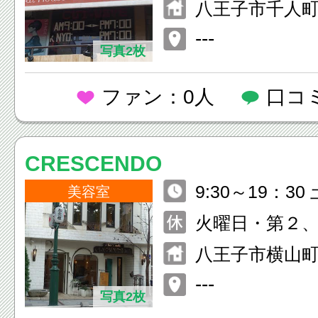
八王子市千人町
Ｆ
---
写真2枚
ファン：0人
口コ
CRESCENDO
9:30～19：3
美容室
0～19：00
火曜日・第２
八王子市横山町6-6
ル 1F・2F
---
写真2枚