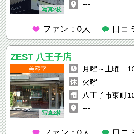
明野ビル２Ｆ
---
写真2枚
ファン：0人
口コ
ZEST 八王子店
月曜～土曜 10:
美容室
（カット最終受付
火曜
曜日 10:00
八王子市東町10
ット最終受付19
ディング1F
---
写真2枚
ファン：0人
口コ