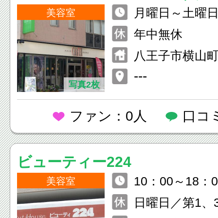
月曜日～土曜日1
美容室
0：00（カット
年中無休
00） 日曜日・
八王子市横山
18：00（カッ
井生命八王子
---
8：00）
写真2枚
ファン：0人
口コ
ビューティー224
10：00～18：0
美容室
日曜日／第1、