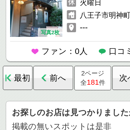
火曜日
八王子市明神
公園前 SICビル
---
写真2枚
ファン：0人
口コ
2ページ
最初
前へ
次
181
全
件
お探しのお店は見つかりました
掲載の無いスポットは是非