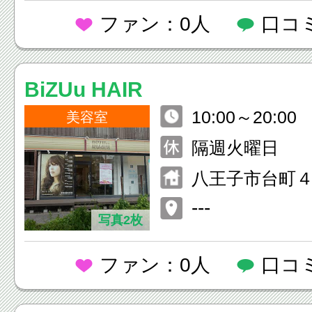
ファン：0人
口コ
BiZUu HAIR
10:00～20:00
美容室
隔週火曜日
八王子市台町４-
---
写真2枚
ファン：0人
口コ