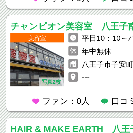
チャンピオン美容室 八王子
平日10：10～
美容室
カット19：30
年中無休
パーマ18：00
八王子市子安
日曜祭日9：20
長谷川ビル４F
---
00カット17：3
写真2枚
ファン：0人
口コ
HAIR & MAKE EARTH 八