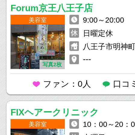
Forum京王八王子店
9:00～20:00
美容室
日曜定休
八王子市明神町4
ル1F
---
写真2枚
ファン：0人
口コ
FIXヘアークリニック
10：00～20：0
美容室