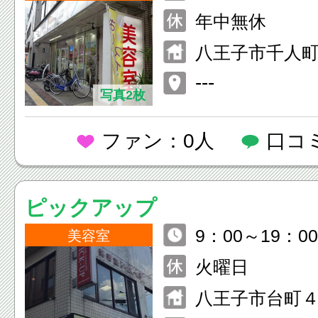
年中無休
八王子市千人町
---
写真2枚
ファン：0人
口コ
ピックアップ
9：00～19：00
美容室
火曜日
八王子市台町４