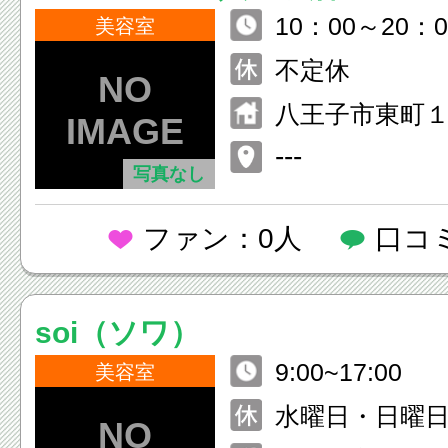
10：00～20：0
美容室
不定休
八王子市東町
田ビル2F
---
写真なし
ファン：0人
口コ
soi（ソワ）
9:00~17:00
美容室
水曜日・日曜