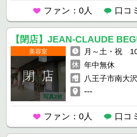
ファン：0人
口コ
【閉店】JEAN-CLAUDE BE
月～土・祝 10
沢店
美容室
0 日 10：00～
年中無休
閉 店
八王子市南大沢
ｂ南大沢 ３
---
写真2枚
ファン：0人
口コ