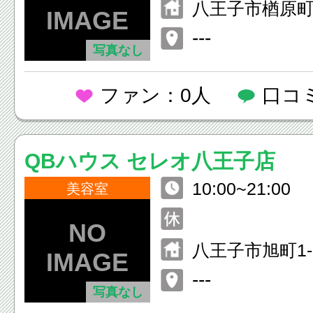
八王子市楢原町3
---
写真なし
ファン：0人
口コ
QBハウス セレオ八王子店
10:00~21:00
美容室
八王子市旭町1-
子 北館7F
---
写真なし