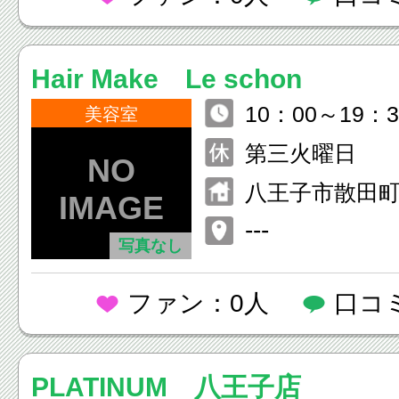
Hair Make Le schon
10：00～19：3
美容室
第三火曜日
八王子市散田
５ ライオン
---
写真なし
ファン：0人
口コ
PLATINUM 八王子店