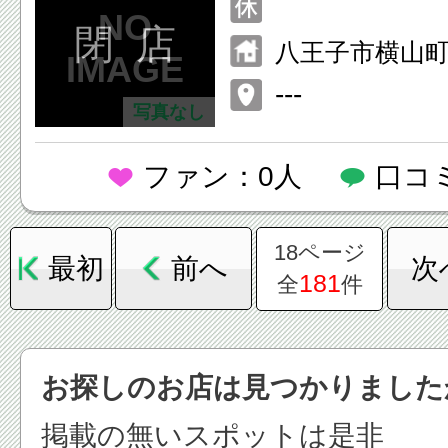
閉 店
八王子市横山町1
---
写真なし
ファン：0人
口コ
18ページ
最初
前へ
次
181
全
件
お探しのお店は見つかりました
掲載の無いスポットは是非