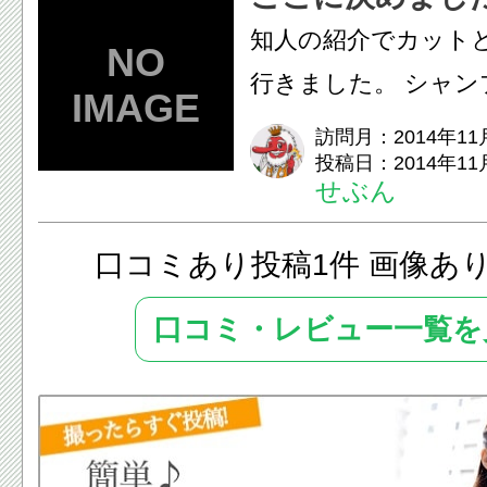
知人の紹介でカット
行きました。 シャン
照明が、他のスペー
訪問月：2014年11
投稿日：2014年11
ていて、とても...
せぶん
口コミあり投稿1件 画像あ
口コミ・レビュー一覧を