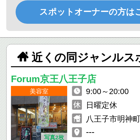
スポットオーナーの方は
近くの同ジャンルス
Forum京王八王子店
9:00～20:00
美容室
日曜定休
八王子市明神町4
ル1F
---
写真2枚