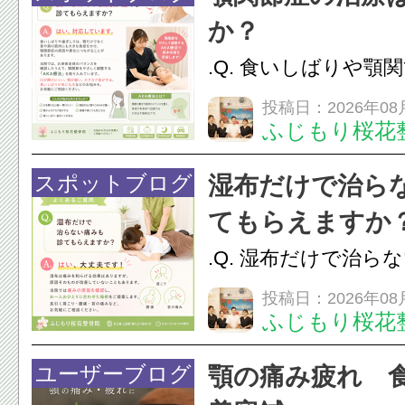
か？
.Q. 食いしばりや顎
らえますか？A. は
投稿日：2026年08
ふじもり桜花
す。食いしばりや歯
けでなく首や肩の筋
スポットブログ
湿布だけで治ら
担をかけ、顎関節症
てもらえますか
つながることがあります
.Q. 湿布だけで治ら
らえますか？A. は
投稿日：2026年08
ふじもり桜花
湿布は痛みを和らげ
すが、原因そのもの
ユーザーブログ
顎の痛み疲れ 
いこともあります。