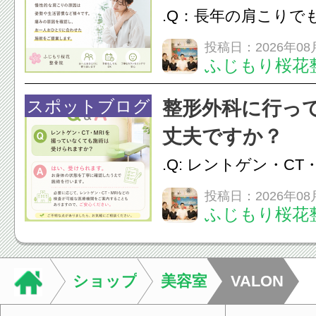
.Q：長年の肩こりで
か？A：はい、お任
投稿日：2026年08
ふじもり桜花
性的な肩こりの原因
慣など様々です。痛
スポットブログ
整形外科に行っ
し、お一人おひとり
丈夫ですか？
をご提案します。.#肩こ
.Q: レントゲン・CT
いなくても施術は受
投稿日：2026年08
ふじもり桜花
A: はい、受けられ
態を丁寧に確認した
います。必要に応じ
ショップ
美容室
VALON
ン・CT・MRIなどの検.