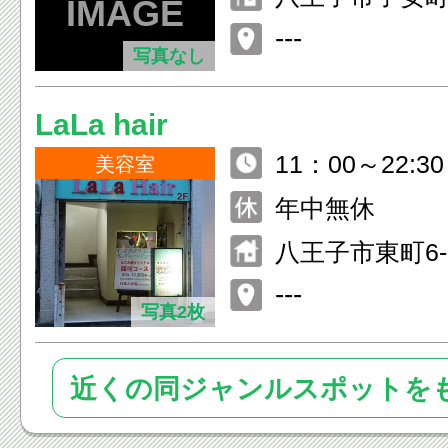
ラフローラ1階
---
写真なし
LaLa hair
11：00～22:30
美容室
年中無休
八王子市東町6-
---
写真2枚
近くの同ジャンルスポットを