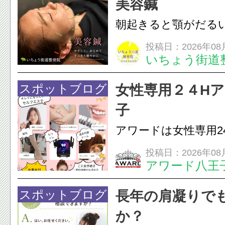
美容鍼
原因を確認し、お一人お
朝起きると顎がだる
ありませんか？無意
投稿日：2026年08
いちょう街道
は、顎の痛みや疲れ
フェイスラインの張
スポットブログ
女性専用２４H
のこわばり・頭痛や
子
ながることがありま
アワードは女性専用2
は、...
フエステを 思いっ
投稿日：2026年08
アワード八王
開催中
24時間ジム&
脱毛
スポットブログ
長年の肩凝りで
か？