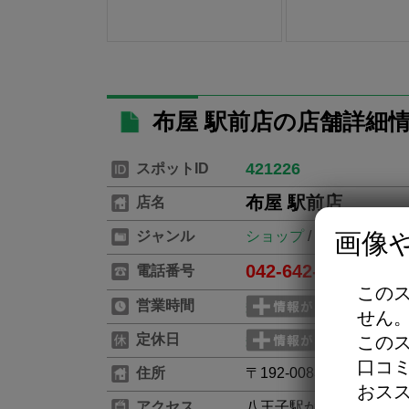
布屋 駅前店の店舗詳細
421226
スポットID
布屋 駅前店
店名
画像
ジャンル
ショップ
/
パン屋
042-642-1226
電話番号
※お電
この
営業時間
せん
定休日
この
口コ
住所
〒192-0083 東京都八王
おス
アクセス
八王子駅から徒歩1分