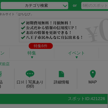
カテゴリ検索
or
ポータルサイト「はちなび」
特集6件
ポン
特集
イベント
 駅前店
品
口ｺﾐ｜写真あり
詳細情報
MAP
)
(0|0)
スポットID:421226