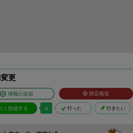
加変更
閉店報告
情報の追加
コミ投稿する
行った
行きたい
0