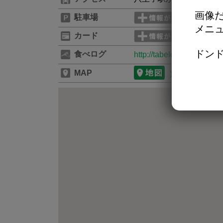
画像だ
駐車場
メニ
カード
ドンド
食べログ
http://tabelog.com/toky
MAP
別のタブで開