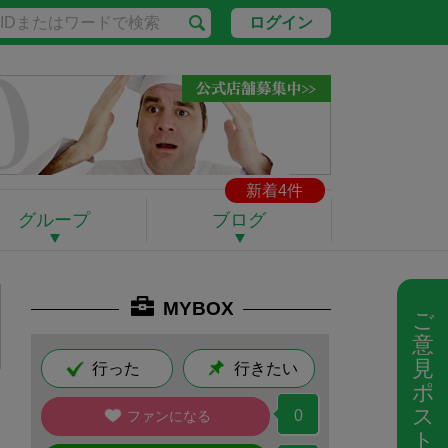
ログイン
新着4件
グループ
ブログ
MYBOX
ご
意
見
行った
行きたい
ポ
ス
0
ファンになる
ト