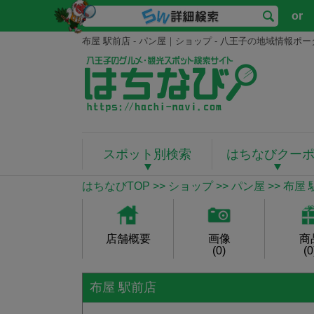
or
布屋 駅前店 - パン屋｜ショップ - 八王子の地域情報
スポット別検索
はちなびクー
はちなびTOP
>>
ショップ
>>
パン屋
>> 布屋
店舗概要
画像
商
(0)
(0
布屋 駅前店