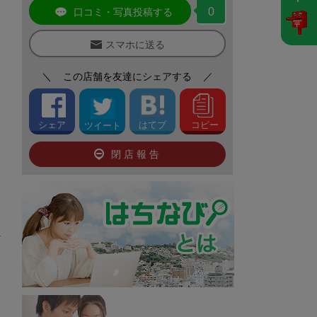
0
口コミ・写真投稿する
スマホに送る
＼
この店舗を友達にシェアする
／
シェア
はてブ
コピー
ツイート
閉店報告