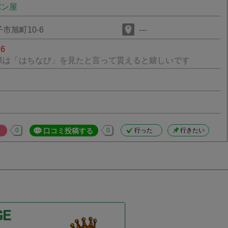
パン屋
市旭町10-6
---
26
際は「はちなび」を見たと言って貰えると嬉しいです
0
口コミ投稿する
0
行った
行きたい