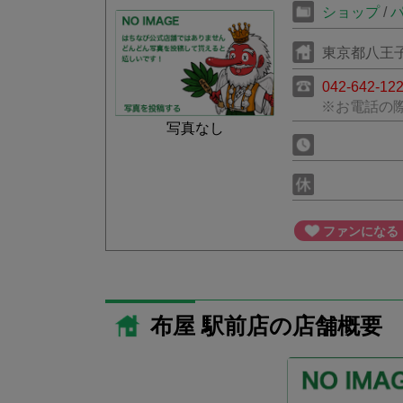
ショップ
/
東京都八王子
042-642-12
※お電話の
写真なし
ファンになる
布屋 駅前店の店舗概要