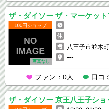
ザ・ダイソー ザ・マーケッ
王子店
100円ショップ
八王子市並木町5
ーケットプレ
---
写真なし
ファン：0人
口コ
ザ・ダイソー 京王八王子ショ