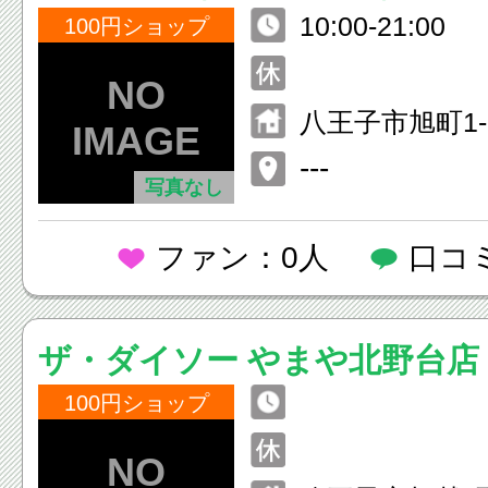
10:00-21:00
100円ショップ
八王子市旭町1
ーパ6階
---
写真なし
ファン：0人
口コ
ザ・ダイソー やまや北野台店
100円ショップ