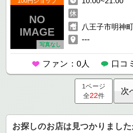
10:00~21:00
ンター店
100円ショップ
八王子市明神町3-
八王子ショッ
---
写真なし
ー8F
ファン：0人
口コ
1ページ
次
22
全
件
お探しのお店は見つかりました