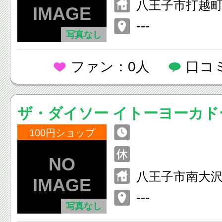
八王子市打越町9
北野台店2F
---
写真なし
ファン：0人
口コ
ザ・ダイソー イトーヨーカド
100円ショップ
八王子市南大沢2-
ーヨーカドー南
---
写真なし