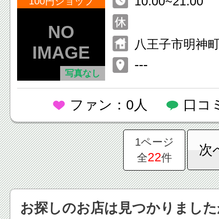
10:00~21:00
ンター店
100円ショップ
八王子市明神町3-
八王子ショッ
---
写真なし
ー8F
ファン：0人
口コ
1ページ
次
22
全
件
お探しのお店は見つかりました