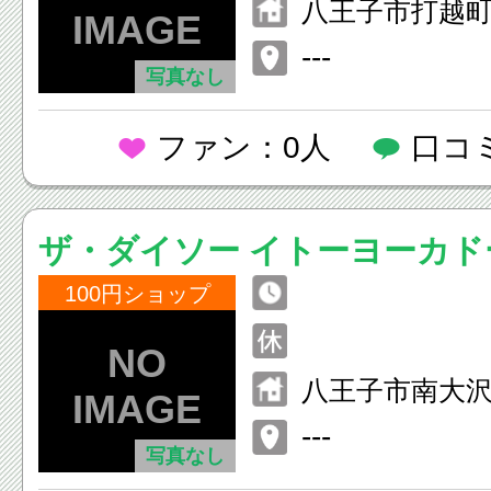
八王子市打越町9
北野台店2F
---
写真なし
ファン：0人
口コ
ザ・ダイソー イトーヨーカド
100円ショップ
八王子市南大沢2-
ーヨーカドー南
---
写真なし