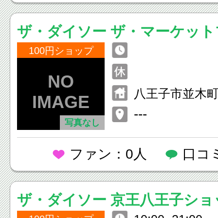
ザ・ダイソー ザ・マーケッ
王子店
100円ショップ
八王子市並木町5
ーケットプレ
---
写真なし
ファン：0人
口コ
ザ・ダイソー 京王八王子ショ