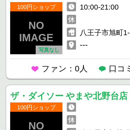
10:00-21:00
100円ショップ
八王子市旭町1
ーパ6階
---
写真なし
ファン：0人
口コ
ザ・ダイソー やまや北野台店
100円ショップ