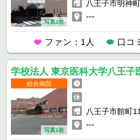
八王子市明神町4
---
写真2枚
ファン：1人
口コ
学校法人 東京医科大学八王子
ー
総合病院
八王子市館町11
---
写真1枚