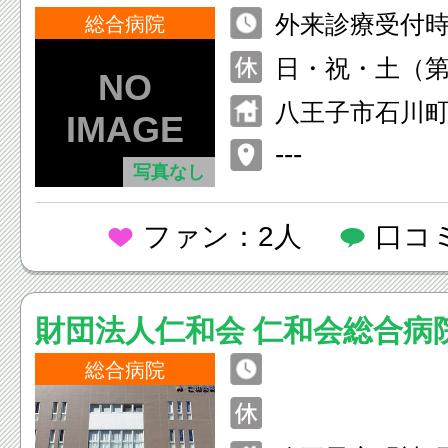
外来診療受付時間 
総合病院
0(診察開始8:30
日・祝・土（第
年始
八王子市石川町1
---
写真なし
ファン：2人
口コ
財団法人仁和会 仁和会総合病
総合病院