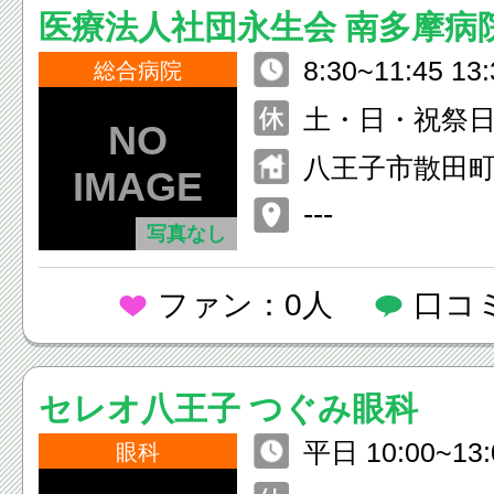
医療法人社団永生会 南多摩病
8:30~11:45 13
総合病院
（救急は24時
土・日・祝祭
八王子市散田町3-
---
写真なし
ファン：0人
口コ
セレオ八王子 つぐみ眼科
平日 10:00~13:0
眼科
30 日・祝 10:00