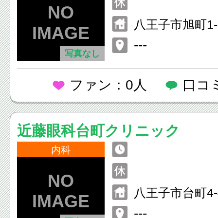
~17:30
八王子市旭町1-
子 北館7F
---
写真なし
ファン：0人
口コ
近藤眼科台町クリニック
内科
八王子市台町4-4
---