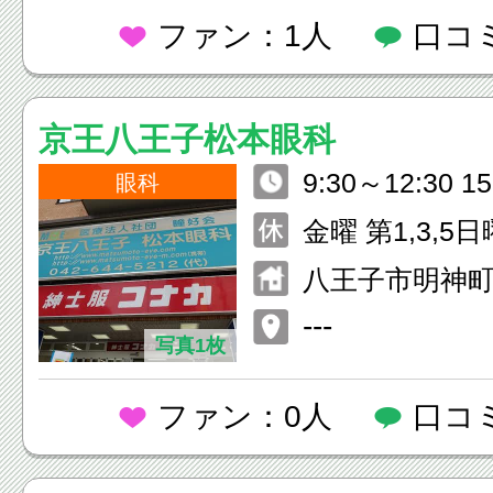
ファン：1人
口コ
京王八王子松本眼科
9:30～12:30 1
眼科
金曜 第1,3,5
八王子市明神町4
---
写真1枚
ファン：0人
口コ