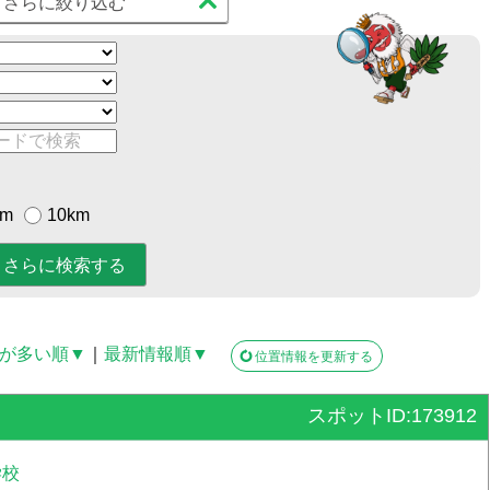
さらに絞り込む
km
10km
が多い順▼
｜
最新情報順▼
位置情報を更新する
スポットID:173912
学校