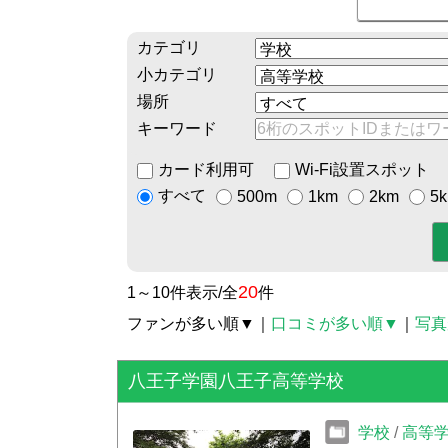
カテゴリ
小カテゴリ
場所
キーワード
カード利用可
Wi-Fi設置スポット
すべて
500m
1km
2km
5
20
1～10件表示/全
件
ファンが多い順▼
｜
口コミが多い順▼
｜
写真
八王子学園八王子高等学校
学校
/
高等