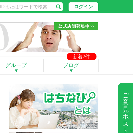
ログイン
新着2件
グループ
ブログ
ご
意
見
ポ
ス
ト