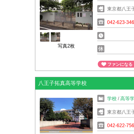
東京都八王子市
042-623-34
写真2枚
ファンになる
八王子拓真高等学校
学校
/
高等
東京都八王
042-622-75