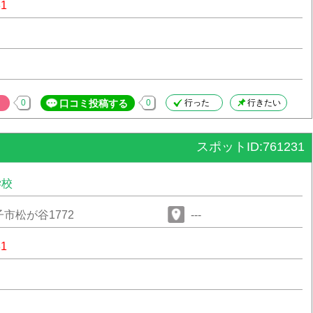
31
0
口コミ投稿する
0
行った
行きたい
スポットID:761231
学校
市松が谷1772
---
31