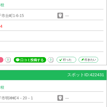
学校
台町1-6-15
---
54
0
口コミ投稿する
0
行った
行きたい
スポットID:422431
学校
市明神町4－20－1
---