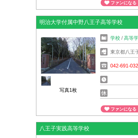
ファンになる
明治大学付属中野八王子高等学校
学校
/
高等
東京都八王子
042-691-03
写真1枚
ファンになる
八王子実践高等学校