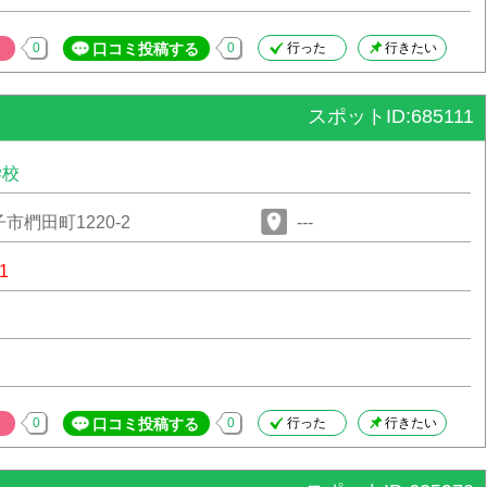
0
口コミ投稿する
0
行った
行きたい
スポットID:685111
学校
市椚田町1220-2
---
1
0
口コミ投稿する
0
行った
行きたい