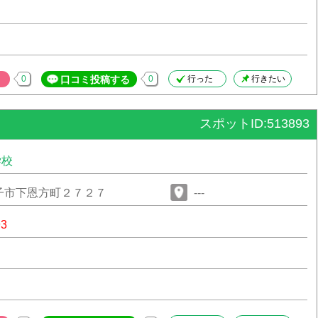
0
口コミ投稿する
0
行った
行きたい
スポットID:513893
学校
子市下恩方町２７２７
---
93