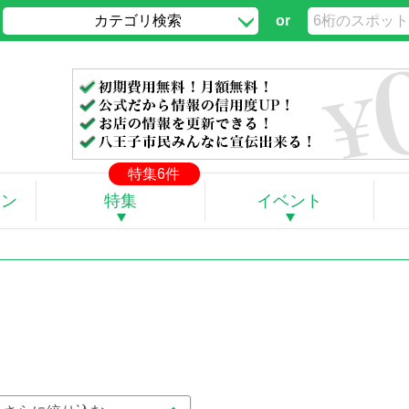
カテゴリ検索
or
」
特集6件
ポン
特集
イベント
。