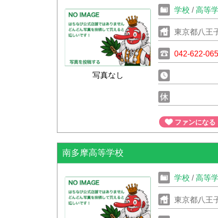
学校
/
高等
東京都八王子市
042-622-06
写真なし
ファンになる
南多摩高等学校
学校
/
高等
東京都八王子