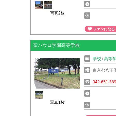
写真2枚
ファンになる
聖パウロ学園高等学校
学校
/
高等
東京都八王
042-651-38
写真1枚