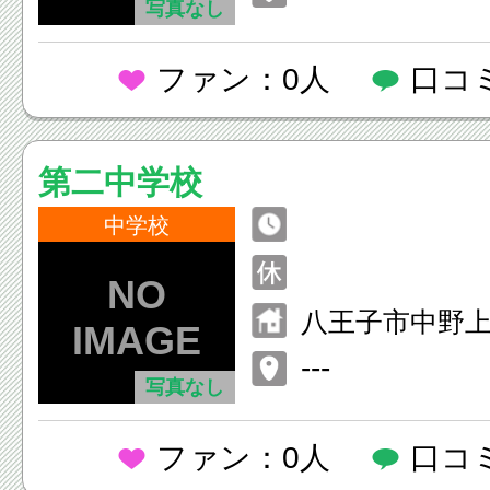
写真なし
ファン：0人
口コ
第二中学校
中学校
八王子市中野上町
---
写真なし
ファン：0人
口コ