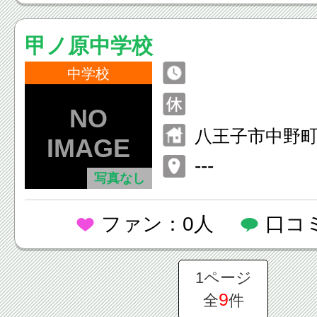
甲ノ原中学校
中学校
八王子市中野町2
---
写真なし
ファン：0人
口コ
1ページ
9
全
件