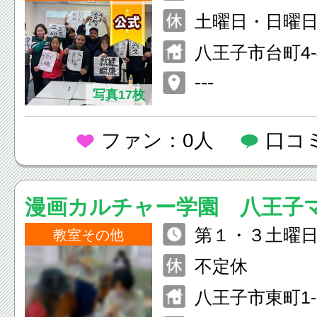
土曜日・日曜
八王子市台町4-
ドール西八王子
---
写真17枚
ファン：0人
口コ
漫画カルチャー学園 八王子
第１・３土曜日
教室その他
時/14時～16時
不定休
八王子市東町1-