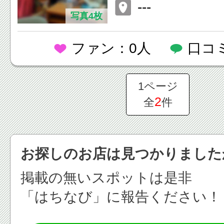
ル）
---
写真4枚
ファン：0人
口コ
1ページ
2
全
件
お探しのお店は見つかりました
掲載の無いスポットは是非
「はちなび」に報告ください！