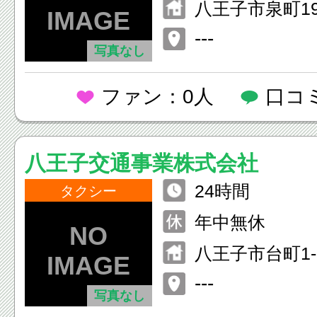
八王子市泉町19
み交通八王子
---
写真なし
ファン：0人
口コ
八王子交通事業株式会社
24時間
タクシー
年中無休
八王子市台町1-2
---
写真なし