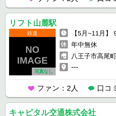
リフト山麓駅
【5月~11月】 9:
鉄道
【12月~4月】 9:
年中無休
(土・日・祝日
八王子市高尾町2
運転延長)
---
写真なし
ファン：2人
口コ
キャピタル交通株式会社