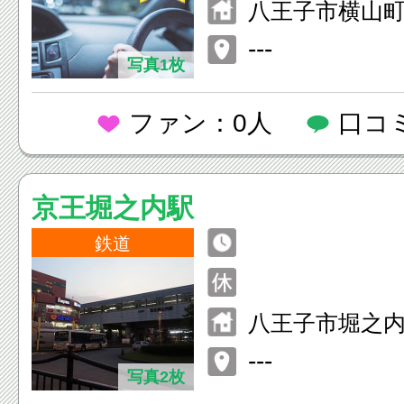
八王子市横山町1
ル401
---
写真1枚
ファン：0人
口コ
京王堀之内駅
鉄道
八王子市堀之内三
---
写真2枚