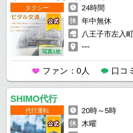
24時間
タクシー
年中無休
八王子市左入町7
---
写真1枚
ファン：0人
口コ
SHIMO代行
20時～5時
代行運転
木曜