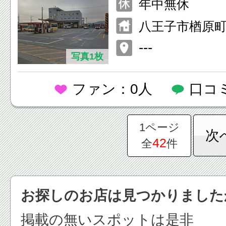
年中無休
八王子市楢原町5
---
写真1枚
ファン：0人
口コ
1ページ
次
42
全
件
お探しのお店は見つかりました
掲載の無いスポットは是非