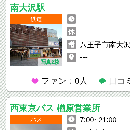
南大沢駅
鉄道
八王子市南大沢
---
写真2枚
ファン：0人
口コ
西東京バス 楢原営業所
7:00~21:00
バス