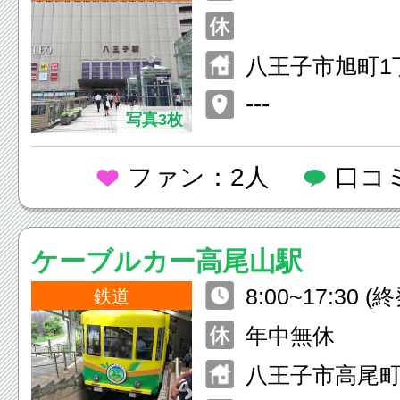
八王子市旭町1
---
写真3枚
ファン：2人
口コ
ケーブルカー高尾山駅
8:00~17:30
鉄道
ズン毎に変動)
年中無休
八王子市高尾町2