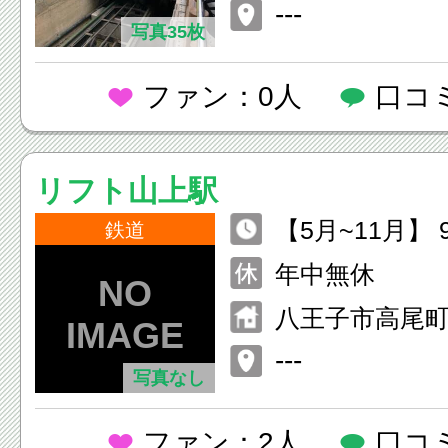
---
写真35枚
ファン：0人
口コ
リフト山上駅
【5月~11月】 9:
鉄道
【12月~4月】 9:
年中無休
(土・日・祝日
八王子市高尾町2
運転延長)
---
写真なし
ファン：2人
口コ