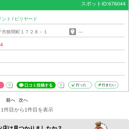
スポットID:676044
メント
/
ビリヤード
子市狭間町１７２８－１
---
44
0
口コミ投稿する
0
行った
行きたい
前へ
次へ
 1件目から1件目を表示
お店は見つかりましたか？