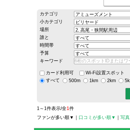
カテゴリ
小カテゴリ
場所
誰と
時間帯
予算
キーワード
カード利用可
Wi-Fi設置スポット
すべて
500m
1km
2km
5
1
1～1件表示/全
件
ファンが多い順▼
｜
口コミが多い順▼
｜
写真