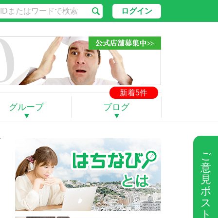
ログイン
新着5件
グループ
ブログ
ご
意
見
ポ
ス
ト