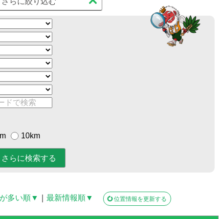
さらに絞り込む
km
10km
が多い順▼
｜
最新情報順▼
位置情報を更新する