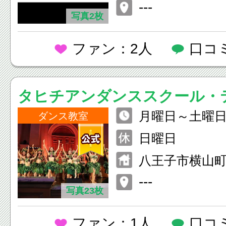
---
写真2枚
ファン：2人
口コ
タヒチアンダンススクール・
月曜日～土曜日1
ペタヒ
ダンス教室
1：30 月・金
日曜日
00まで
八王子市横山町12
M&J 3F
---
写真23枚
ファン：1人
口コ