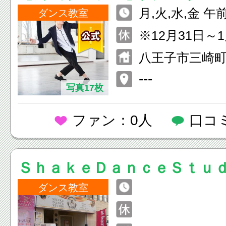
月,火,水,金 午
ダンス教室
00 午後14：00
※12月31日～
9：00～15：00
みです 年中無
八王子市三崎町10
7：00
---
写真17枚
ファン：0人
口コ
ＳｈａｋｅＤａｎｃｅＳｔｕ
ダンス教室