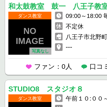
和太鼓教室 鼓一 八王子教
09:00～18:0
ダンス教室
0~17:00 レ
不定休
八王子市北野町5
---
写真なし
ファン：0人
口コ
STUDIO8 スタジオ８
午前１０:００
ダンス教室
０