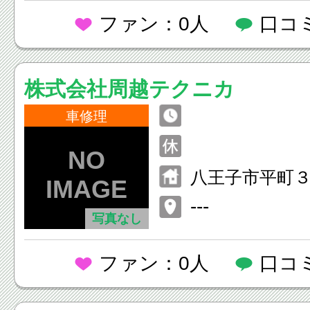
ファン：0人
口コ
株式会社周越テクニカ
車修理
八王子市平町
---
写真なし
ファン：0人
口コ