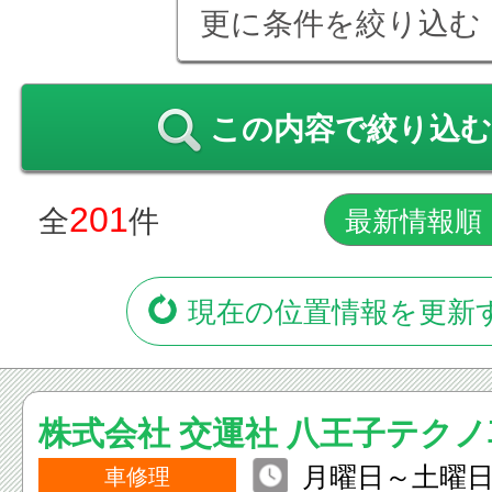
更に条件を絞り込む
この内容で絞り込む
201
全
件
現在の位置情報を更新
株式会社 交運社 八王子テク
月曜日～土曜日
（旧滝山工場）
車修理