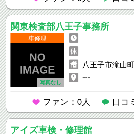
関東検査部八王子事務所
車修理
八王子市滝山
－２
---
写真なし
ファン：0人
口コ
アイズ車検・修理館