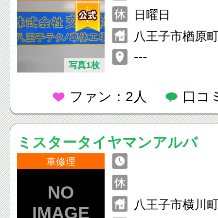
8：00（事前
日曜日
ば、時間外対
八王子市楢原町1
---
写真1枚
ファン：2人
口コ
ミスタータイヤマンアルバ
車修理
八王子市横川