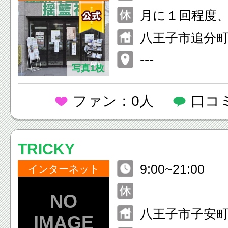
休み）
月に１回程度
り。詳しくは→電
八王子市追分町10
-2626
---
写真1枚
ファン：0人
口コ
TRICKY
9:00~21:00
インターネット
八王子市子安町1-