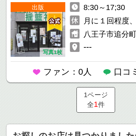
8:30～17;3
ゃ）
出版
休み）
月に１回程度
り。詳しくは→電
八王子市追分町10
-2626
---
写真1枚
ファン：0人
口コ
1ページ
1
全
件
お探しのお店は見つかりました