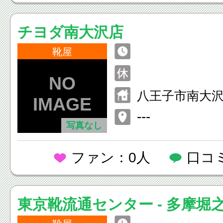
チヨダ南大沢店
靴屋
八王子市南大沢2-
---
写真なし
ファン：0人
口コ
東京靴流通センター - 多摩堀