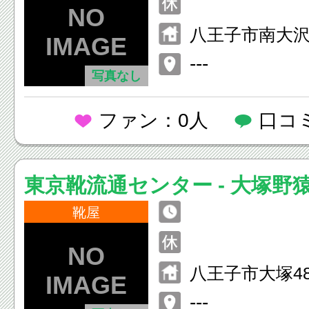
八王子市南大沢1
ウトレットパ
---
写真なし
沢 1F
ファン：0人
口コ
東京靴流通センター - 大塚野
靴屋
八王子市大塚482
---