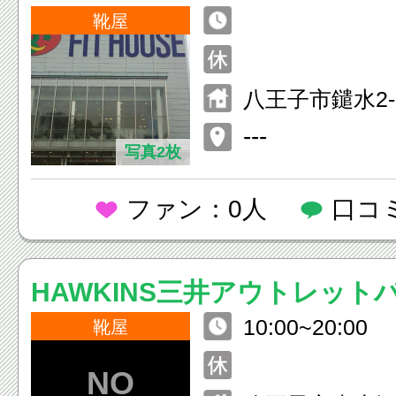
靴屋
八王子市鑓水2-
---
写真2枚
ファン：0人
口コ
HAWKINS三井アウトレット
10:00~20:00
大沢店
靴屋