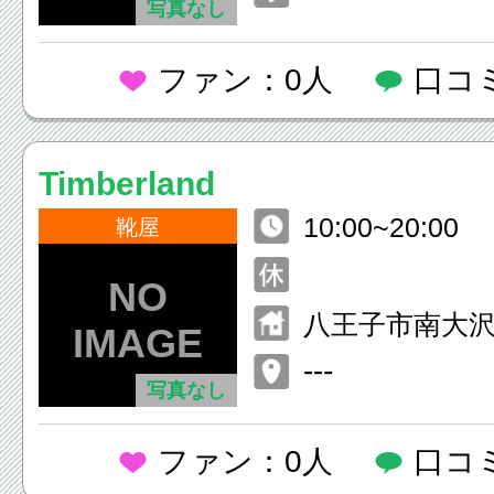
写真なし
ファン：0人
口コ
Timberland
10:00~20:00
靴屋
八王子市南大沢1
ウトレットパ
---
写真なし
沢 2F
ファン：0人
口コ