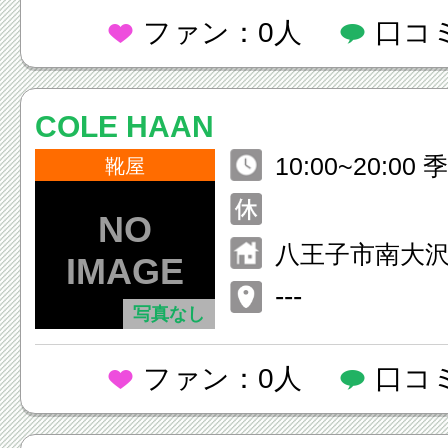
ファン：0人
口コ
COLE HAAN
10:00~20:0
靴屋
動あり
八王子市南大沢1
ウトレットパ
---
写真なし
沢115区画
ファン：0人
口コ