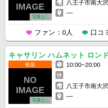
八王子市南大沢1
ウトレットパ
---
写真なし
沢 2F
ファン：0人
口コ
キャサリン ハムネット ロンド
10:00~20:00
ズコレクション ／ ランバン 
靴屋
ン
八王子市南大沢1
ウトレットパ
---
写真なし
沢 2F