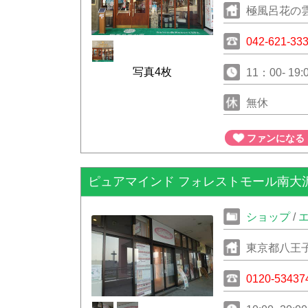
極風呂花の雲S
042-621-33
写真4枚
11：00- 19:
無休
ファンになる
ピュアマインド フォレストモール南大
ショップ
/
東京都八王子
ル南大沢3F
0120-53437