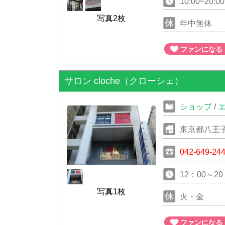
10:00~20:00
写真2枚
年中無休
ファンになる
サロン cloche（クローシェ）
ショップ
/
東京都八王子
042-649-24
12：00～2
写真1枚
火・金
ファンになる