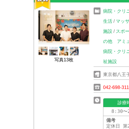
病院・クリ
生活
/
マッ
施設
/
スポ
の他
アミ
病院・クリ
写真13枚
祉施設
東京都八王子
ション1階
042-698-31
診療
8:30〜
備考
定休日 第