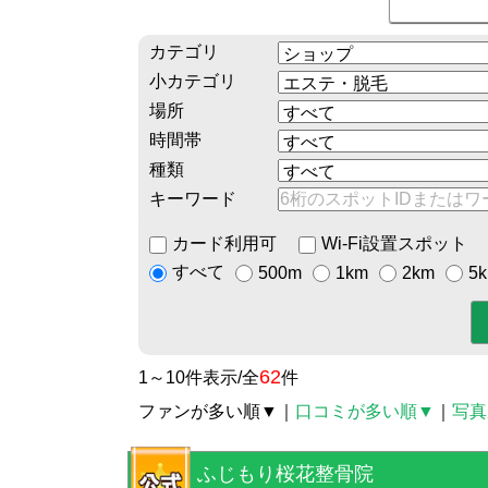
カテゴリ
小カテゴリ
場所
時間帯
種類
キーワード
カード利用可
Wi-Fi設置スポット
すべて
500m
1km
2km
5
62
1～10件表示/全
件
ファンが多い順▼
｜
口コミが多い順▼
｜
写真
ふじもり桜花整骨院