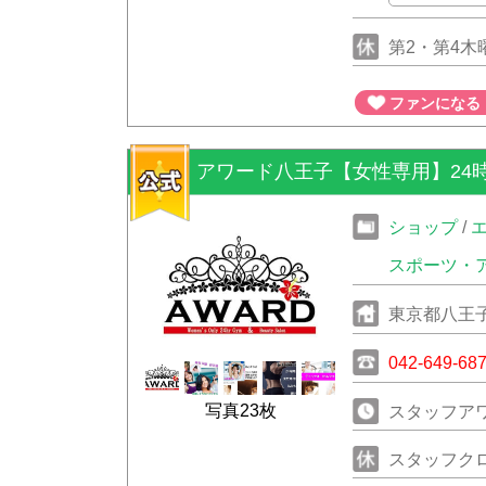
第2・第4木
ファンになる
アワード八王子【女性専用】24
ショップ
/
スポーツ・
東京都八王子
042-649-68
写真23枚
スタッフアワ
スタッフク