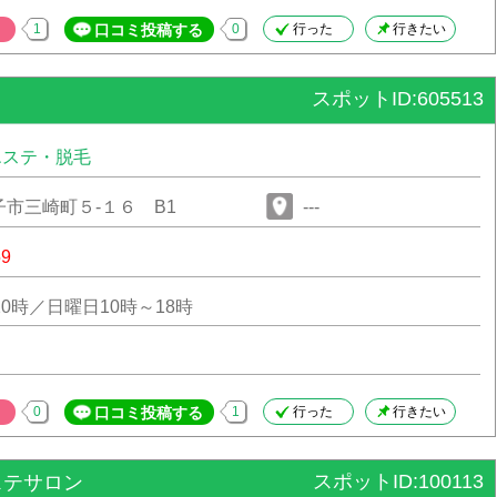
い 24時間会員はいつでも御利用出来ます。
1
口コミ投稿する
0
行った
行きたい
スポットID:605513
エステ・脱毛
市三崎町５-１６ B1
---
59
20時／日曜日10時～18時
0
口コミ投稿する
1
行った
行きたい
スポットID:100113
ステサロン