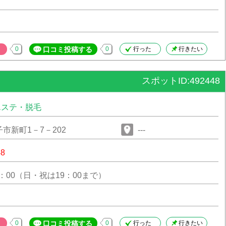
0
口コミ投稿する
0
行った
行きたい
スポットID:492448
エステ・脱毛
市新町1－7－202
---
48
0：00（日・祝は19：00まで）
0
口コミ投稿する
0
行った
行きたい