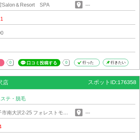
alon＆Resort SPA
---
31
00
0
口コミ投稿する
0
行った
行きたい
スポットID:176358
沢店
エステ・脱毛
市南大沢2-25 フォレストモー
---
4