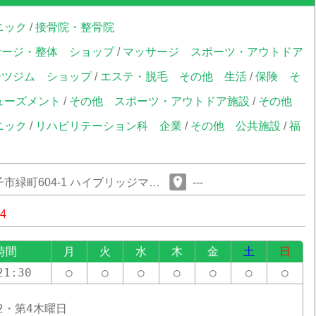
ニック
/
接骨院・整骨院
サージ・整体
ショップ
/
マッサージ
スポーツ・アウトドア
ーツジム
ショップ
/
エステ・脱毛
その他
生活
/
保険
そ
ューズメント
/
その他
スポーツ・アウトドア施設
/
その他
ニック
/
リハビリテーション科
企業
/
その他
公共施設
/
福
市緑町604-1 ハイブリッジマン
---
14
時間
月
火
水
木
金
土
日
21:30
○
○
○
○
○
○
○
2・第4木曜日