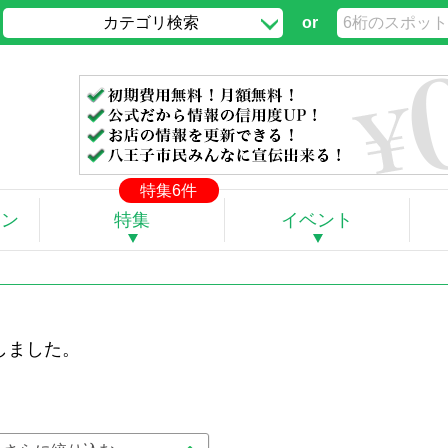
カテゴリ検索
or
」
特集6件
ポン
特集
イベント
しました。