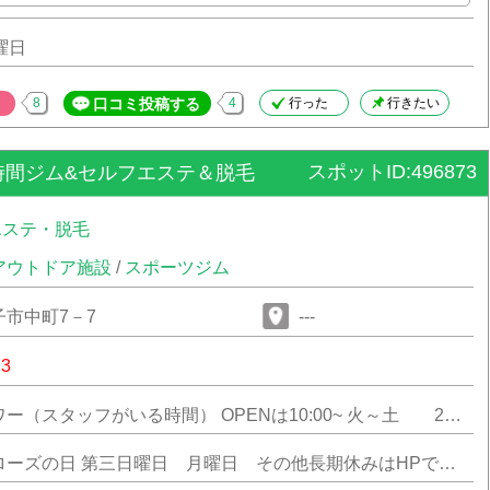
曜日
8
口コミ投稿する
4
行った
行きたい
スポットID:496873
時間ジム&セルフエステ＆脱毛
エステ・脱毛
アウトドア施設
/
スポーツジム
市中町7－7
---
73
ー（スタッフがいる時間） OPENは10:00~ 火～土 2
0：00まで 日・祝日 17：00まで
ローズの日 第三日曜日 月曜日 その他長期休みはHPでご