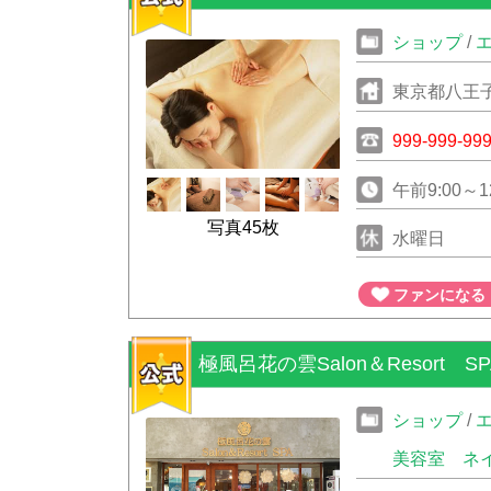
ショップ
/
東京都八王子
999-999-99
午前9:00～12
写真45枚
水曜日
ファンになる
極風呂花の雲Salon＆Resort SP
ショップ
/
美容室
ネ