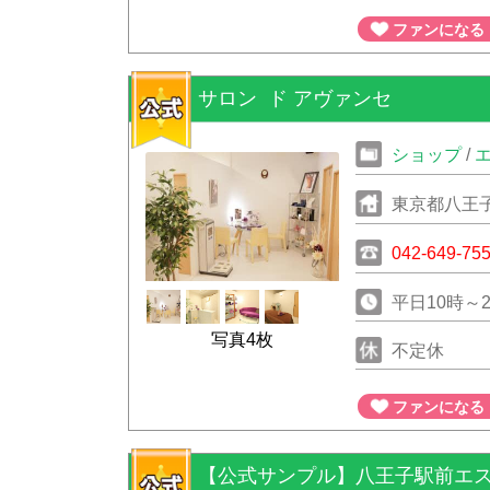
確認くださ
ファンになる
サロン ド アヴァンセ
ショップ
/
東京都八王子
042-649-75
平日10時～
写真4枚
不定休
ファンになる
【公式サンプル】八王子駅前エ