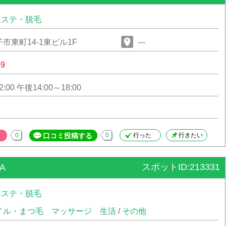
エステ・脱毛
市東町14-1東ビル1F
---
99
:00 午後14:00～18:00
0
口コミ投稿する
0
行った
行きたい
スポットID:213331
A
エステ・脱毛
イル・まつ毛
マッサージ
生活
/
その他