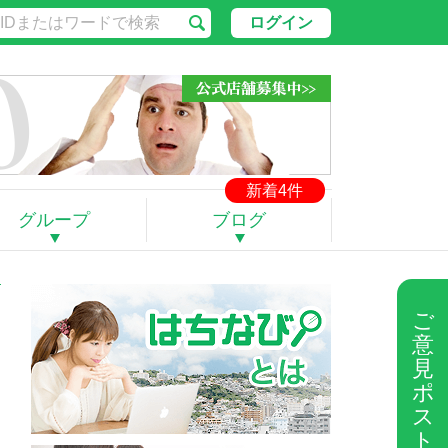
ログイン
新着4件
グループ
ブログ
ご
意
見
ポ
ス
ト