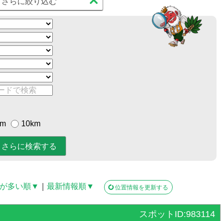
さらに絞り込む
km
10km
が多い順▼
｜
最新情報順▼
位置情報を更新する
スポットID:983114