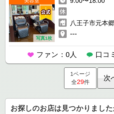
9:00〜18:00
美容室
八王子市元本郷町
本郷田口ビル2F
---
写真1枚
ファン：0人
口コ
1ページ
次
29
全
件
お探しのお店は見つかりました