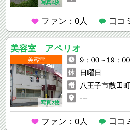
写真2枚
ファン：0人
口コ
美容室 アペリオ
9：00～19：00
美容室
日曜日
八王子市散田町
---
写真2枚
ファン：0人
口コ