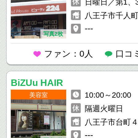
日曜日／第1、
八王子市千人町
Ｆ
---
写真2枚
ファン：0人
口コ
BiZUu HAIR
10:00～20:00
美容室
隔週火曜日
八王子市台町４-
---