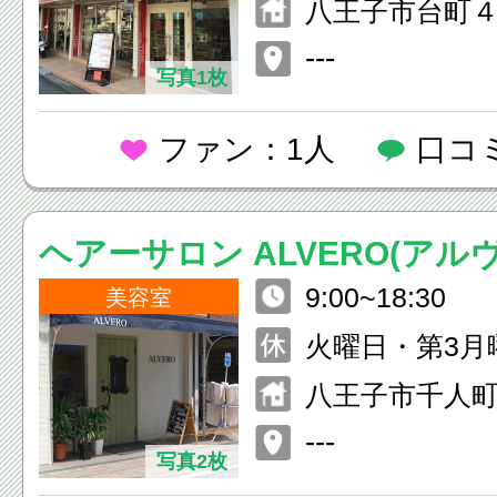
八王子市台町４
西八平沼ビル
---
写真1枚
ファン：1人
口コ
ヘアーサロン ALVERO(アル
9:00~18:30
美容室
火曜日・第3月
八王子市千人町2
ル１Ｆ
---
写真2枚