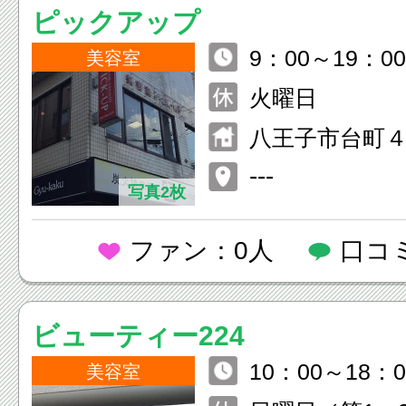
ピックアップ
9：00～19：00
美容室
火曜日
八王子市台町４
明野ビル２Ｆ
---
写真2枚
ファン：0人
口コ
ビューティー224
10：00～18：0
美容室