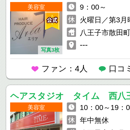
9：00～
美容室
火曜日／第3月
八王子市散田町
---
写真3枚
ファン：4人
口コ
ヘアスタジオ タイム 西八
10：00～19：0
美容室
年中無休