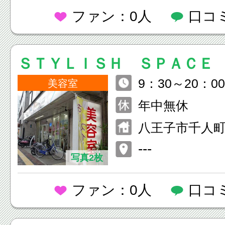
ファン：0人
口コ
ＳＴＹＬＩＳＨ ＳＰＡＣＥ
9：30～20：00
美容室
年中無休
八王子市千人町
---
写真2枚
ファン：0人
口コ