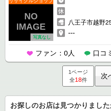
リサイクルショップ
八王子市越野25
---
写真なし
ファン：0人
口コ
1ページ
次
18
全
件
お探しのお店は見つかりました