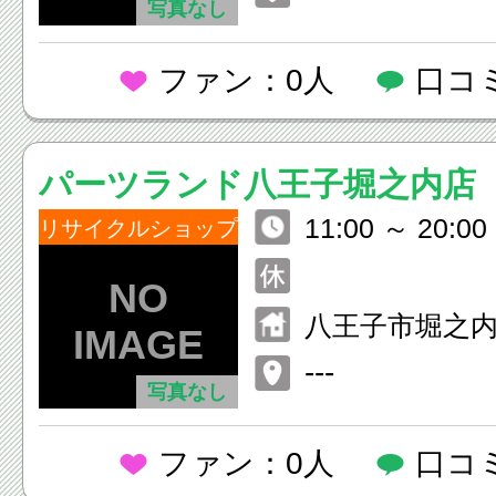
写真なし
ファン：0人
口コ
パーツランド八王子堀之内店
11:00 ～ 20:00
リサイクルショップ
八王子市堀之
６
---
写真なし
ファン：0人
口コ