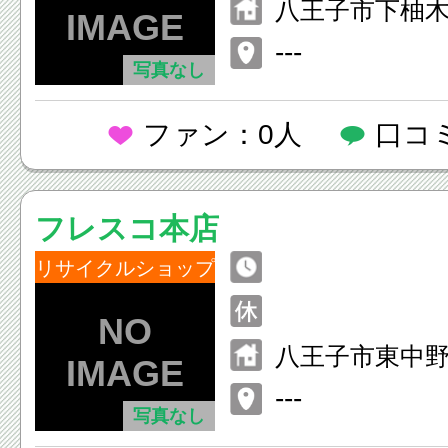
八王子市下柚木2-
HビルD
---
写真なし
ファン：0人
口コ
フレスコ本店
リサイクルショップ
八王子市東中野
---
写真なし