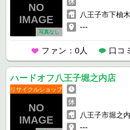
八王子市下柚
２
---
写真なし
ファン：0人
口コ
ハードオフ八王子堀之内店
リサイクルショップ
八王子市堀之
１
---