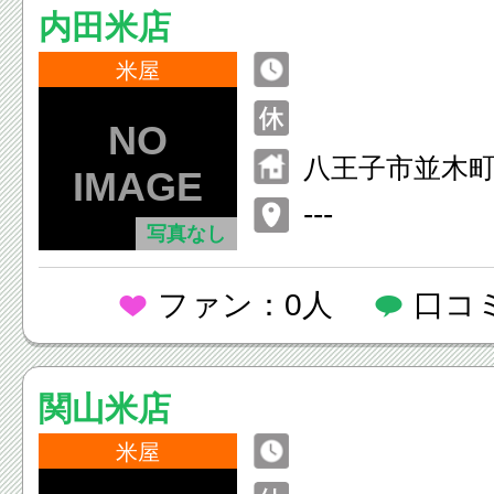
内田米店
米屋
八王子市並木町1
---
写真なし
ファン：0人
口コ
関山米店
米屋