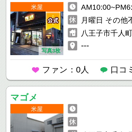
AM10:00~PM6
米屋
月曜日 その他
八王子市千人
１号
---
写真3枚
ファン：0人
口コ
マゴメ
米屋