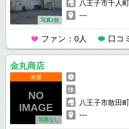
八王子市千人町4-
---
写真2枚
ファン：0人
口コ
金丸商店
米屋
八王子市散田町5-
---
写真なし