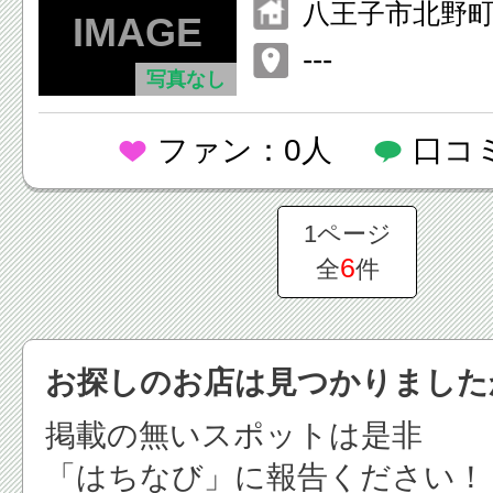
は開館） 年末年
八王子市北野町5
日～1月4日）
タウンビル7階
---
写真なし
ファン：0人
口コ
1ページ
6
全
件
お探しのお店は見つかりました
掲載の無いスポットは是非
「はちなび」に報告ください！