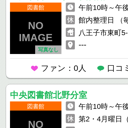
午前10時～午
図書館
館内整理日 （
日、休日の場合
八王子市東町5
火曜日を休館）
ホール内
---
（12月29日～
写真なし
ファン：0人
口コ
中央図書館北野分室
午前10時～午
図書館
第2・4月曜日