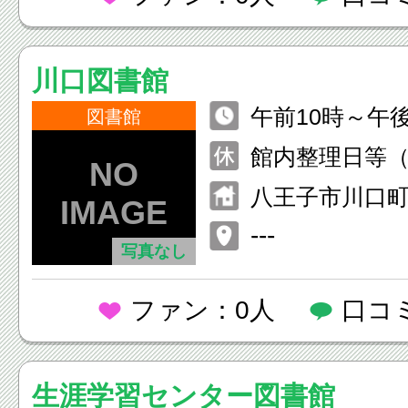
川口図書館
午前10時～午
図書館
館内整理日等（
日、休日の場合
八王子市川口町
末年始 （12月
まゆり館内
---
日）
写真なし
ファン：0人
口コ
生涯学習センター図書館