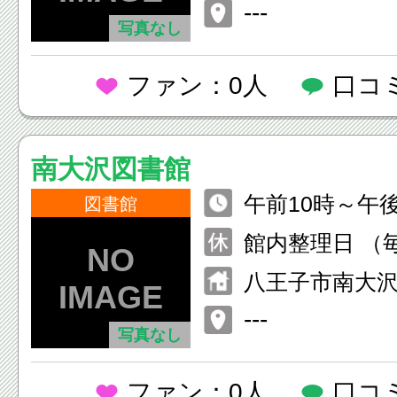
柳学園第3学生
---
写真なし
ファン：0人
口コ
南大沢図書館
午前10時～午
図書館
館内整理日 （
日、休日の場合
八王子市南大沢2
末年始 （12月
コ南大沢内
---
日）
写真なし
ファン：0人
口コ