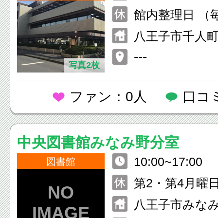
館内整理日 （
日、休日の場合
八王子市千人町3
末年始 （12月
---
日）
写真2枚
ファン：0人
口コ
中央図書館みなみ野分室
10:00~17:00
図書館
第2・第4月曜日
は開館)
八王子市みなみ野