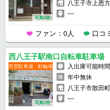
八王子市上恩方町
---
写真2枚
ファン：0人
口コ
西八王子駅南口自転車駐車場
入出庫可能時間
市営駐車場・駐輪場
年中無休
八王子市散田町3-
---
写真2枚