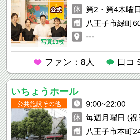
祝日も休まず
第2・第4木曜
ます。
八王子市緑町60
ッジマンション
---
写真13枚
ファン：8人
口コ
いちょうホール
9:00~22:00
公共施設その他
毎週月曜日 (
館・翌日が休館
八王子市本町2
(12/29〜1/3)