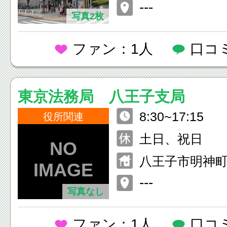
---
写真2枚
ファン：1人
口コ
東京法務局 八王子支局
8:30~17:15
役所関連
土日、祝日
八王子市明神
−２
---
写真なし
ファン：1人
口コ