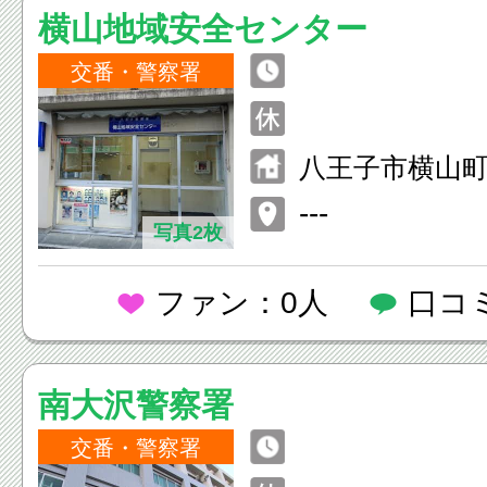
横山地域安全センター
交番・警察署
八王子市横山町
---
写真2枚
ファン：0人
口コ
南大沢警察署
交番・警察署