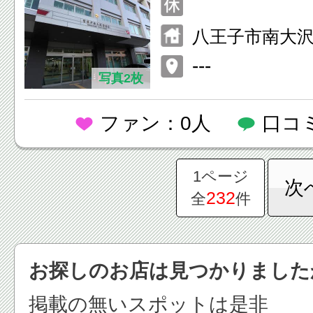
八王子市南大沢1
---
写真2枚
ファン：0人
口コ
1ページ
次
232
全
件
お探しのお店は見つかりました
掲載の無いスポットは是非