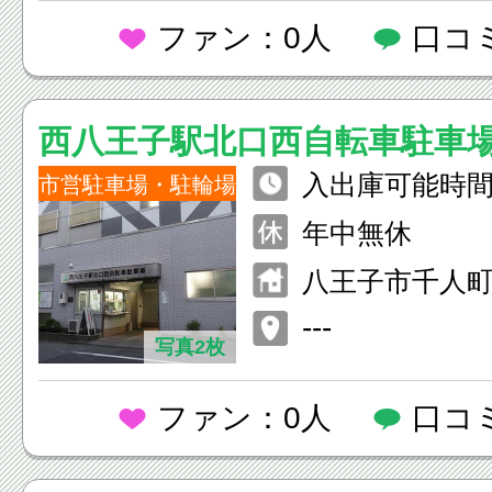
ファン：0人
口コ
西八王子駅北口西自転車駐車
入出庫可能時間
市営駐車場・駐輪場
年中無休
八王子市千人町3-
---
写真2枚
ファン：0人
口コ