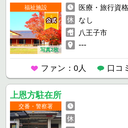
医療・旅行資
登山ガイド～
福祉施設
る医療系登山
なし
お身体や体調
八王子市
不安のある方
---
へご案内して
写真2枚
ファン：0人
口コ
上恩方駐在所
交番・警察署