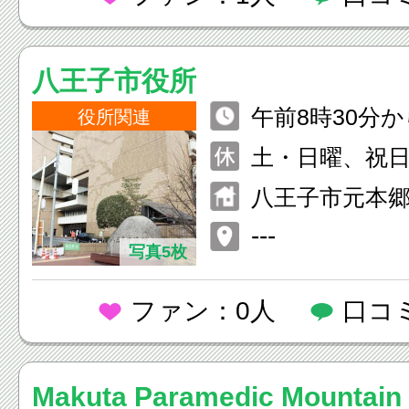
八王子市役所
午前8時30分
役所関連
土・日曜、祝
八王子市元本郷
1
---
写真5枚
ファン：0人
口コ
Makuta Paramedic Mountain