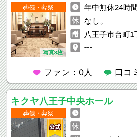
年中無休24時
葬儀・葬祭
なし。
八王子市台町1丁
---
写真8枚
ファン：0人
口コ
キクヤ八王子中央ホール
葬儀・葬祭