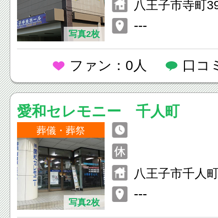
八王子市寺町3
---
写真2枚
ファン：0人
口コ
愛和セレモニー 千人町
葬儀・葬祭
八王子市千人町4
---
写真2枚