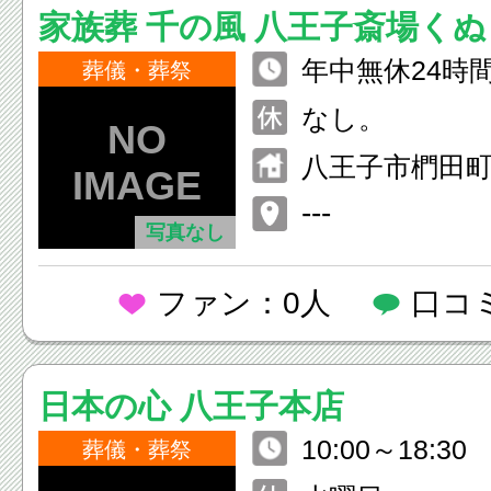
家族葬 千の風 八王子斎場く
年中無休24時
葬儀・葬祭
なし。
八王子市椚田町5
---
写真なし
ファン：0人
口コ
日本の心 八王子本店
10:00～18:30
葬儀・葬祭