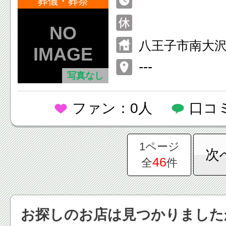
葬儀・葬祭
八王子市南大沢2
---
写真なし
ファン：0人
口コ
1ページ
次
46
全
件
お探しのお店は見つかりました