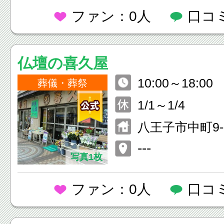
ファン：0人
口コ
仏壇の喜久屋
10:00～18:00
葬儀・葬祭
1/1～1/4
八王子市中町9-
---
写真1枚
ファン：0人
口コ