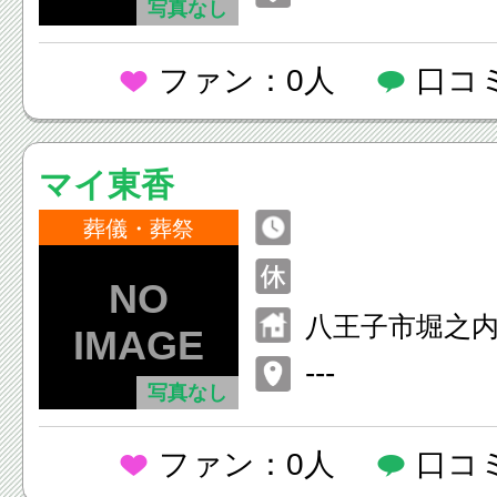
写真なし
ファン：0人
口コ
マイ東香
葬儀・葬祭
八王子市堀之内2
---
写真なし
ファン：0人
口コ