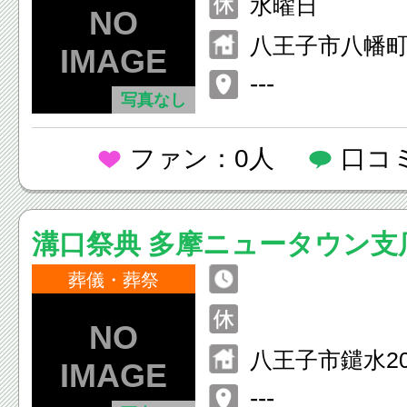
水曜日
八王子市八幡町3
---
写真なし
ファン：0人
口コ
溝口祭典 多摩ニュータウン支
葬儀・葬祭
八王子市鑓水208
---