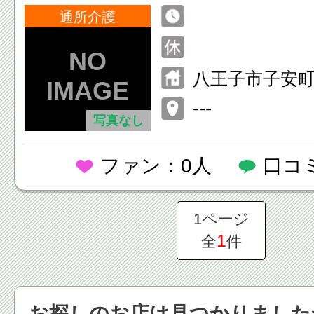
通所介護
八王子市子安町1-
---
写真なし
ファン：0人
口コ
1ページ
1
全
件
お探しのお店は見つかりました