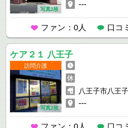
---
写真2枚
ファン：0人
口コ
ケア２１ 八王子
訪問介護
八王子市八王子
14第一キンセイ
---
写真2枚
643-
ファン：0人
口コ