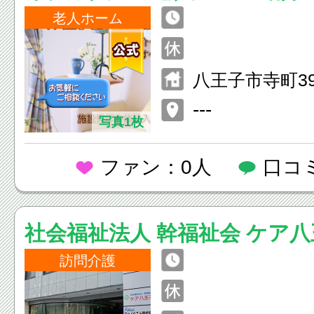
老人ホーム
八王子市寺町3
---
写真1枚
ファン：0人
口コ
社会福祉法人 幹福祉会 ケア八
訪問介護