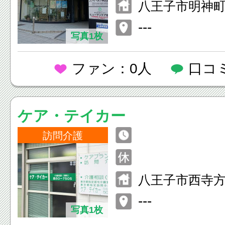
八王子市明神町4-
---
写真1枚
ファン：0人
口コ
ケア・テイカー
訪問介護
八王子市西寺方町
---
写真1枚