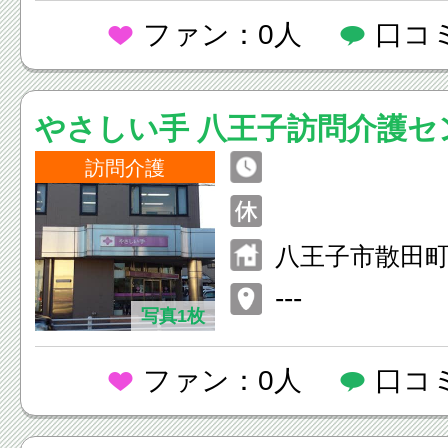
ファン：0人
口コ
やさしい手 八王子訪問介護セ
訪問介護
八王子市散田町3-
---
写真1枚
ファン：0人
口コ