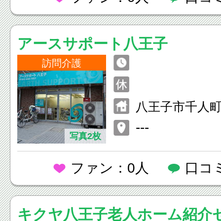
アースサポート八王子
訪問介護
八王子市千人町
号
---
写真2枚
ファン：0人
口コ
キクヤ八王子老人ホーム紹介