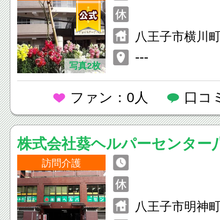
八王子市横川町9
---
写真2枚
ファン：0人
口コ
株式会社葵ヘルパーセンター
所
訪問介護
八王子市明神町4