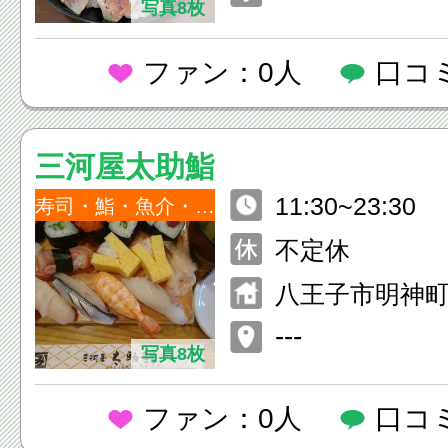
写真8枚
ファン：0人
口コ
三河屋太助鮨
11:30~23:30
寿司・鮨・魚介・海鮮
不定休
八王子市明神町4
---
写真8枚
ファン：0人
口コ