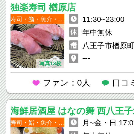
独楽寿司 楢原店
11:30~23:00
寿司・鮨・魚介・海鮮
年中無休
八王子市楢原町3
---
写真13枚
ファン：0人
口コ
海鮮居酒屋 はなの舞 西八王
月~金・日 17:0
寿司・鮨・魚介・海鮮
O.2:00） 土・祝前日 17:00~