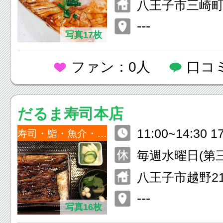
八王子市三崎町4
ビル1Ｆ
---
写真17枚
ファン：0人
口コ
だるま寿司本店
11:00~14:30 1
寿司・鮨・魚介・海鮮
毎週水曜日(第
八王子市越野21
---
写真16枚