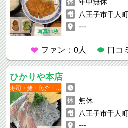
年中無休
翌5:00（L.O.4:
八王子市千人町2-
ビル1F
---
写真11枚
ファン：0人
口コ
ひかりや本店
寿司・鮨・魚介・海鮮
無休
八王子市千人町2
---