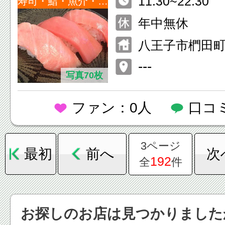
11:30~22:30
寿司・鮨・魚介・海鮮
年中無休
八王子市椚田町5
---
写真70枚
ファン：0人
口コ
3ページ
最初
前へ
次
192
全
件
お探しのお店は見つかりました