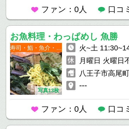
ファン：0人
口コ
お魚料理・わっぱめし 魚勝
火~土 11:30~14
寿司・鮨・魚介・海鮮
2:00 日・祝日 11:30~14:00 1
月曜日 火曜日
7:00~21:00
八王子市高尾町1
ろビル1F
---
写真13枚
ファン：0人
口コ