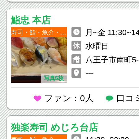
鮨忠 本店
月~金 11:30~14:
寿司・鮨・魚介・海鮮
30~20:00(L.O.) 土・日・祝 
水曜日
1:30~22:00
八王子市南町5-
---
写真5枚
ファン：0人
口コ
独楽寿司 めじろ台店