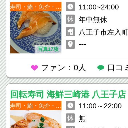
11:00~24:00
寿司・鮨・魚介・海鮮
年中無休
八王子市左入町9
---
写真17枚
ファン：0人
口コ
回転寿司 海鮮三崎港 八王子店
11:00～22:00
寿司・鮨・魚介・海鮮
無