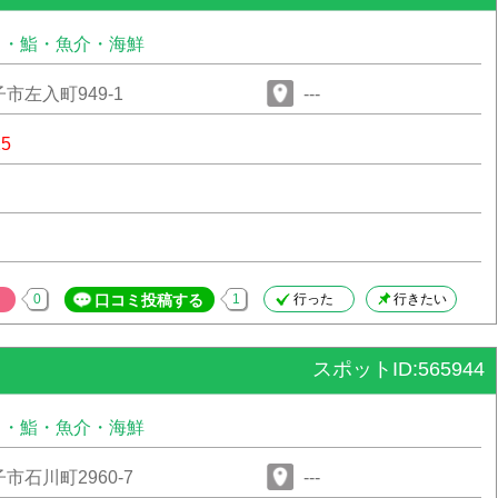
司・鮨・魚介・海鮮
市左入町949-1
---
25
0
口コミ投稿する
1
行った
行きたい
スポットID:565944
司・鮨・魚介・海鮮
市石川町2960-7
---