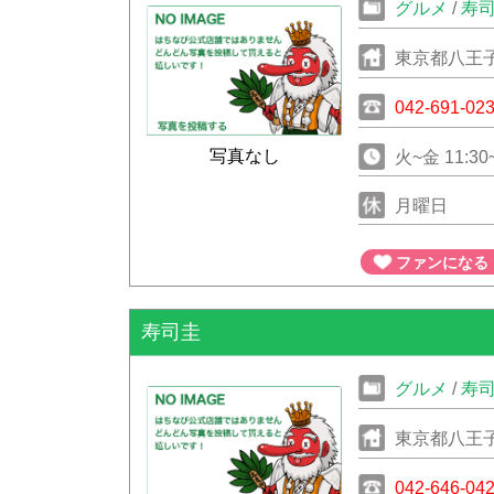
グルメ
/
寿
東京都八王子
042-691-02
写真なし
月曜日
ファンになる
寿司圭
グルメ
/
寿
東京都八王子
042-646-04