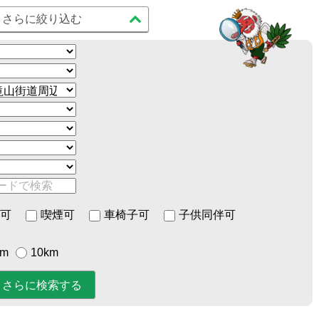
さらに絞り込む
可
喫煙可
車椅子可
子供同伴可
km
10km