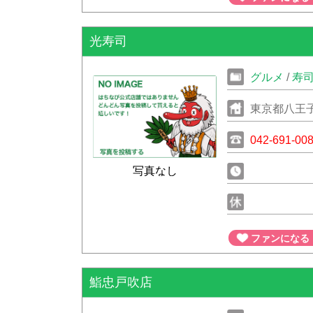
光寿司
グルメ
/
寿
東京都八王子
042-691-00
写真なし
ファンになる
鮨忠戸吹店