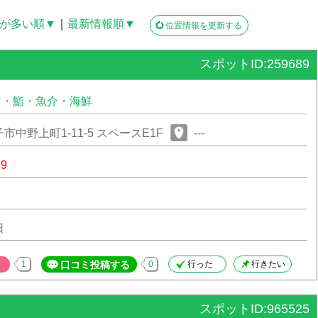
が多い順▼
｜
最新情報順▼
位置情報を更新する
スポットID:259689
司・鮨・魚介・海鮮
中野上町1-11-5 スペースE1F
---
89
日
1
口コミ投稿する
0
行った
行きたい
スポットID:965525