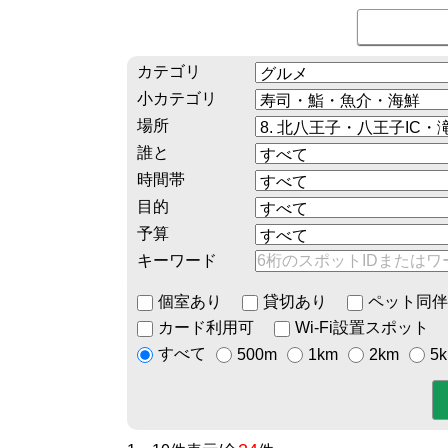
カテゴリ
小カテゴリ
場所
誰と
時間帯
目的
予算
キーワード
個室あり
貸切あり
ペット同伴
カード利用可
Wi-Fi設置スポット
すべて
500m
1km
2km
5