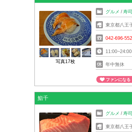
グルメ
/
寿
東京都八王子
042-696-55
11:00~24:00
写真17枚
年中無休
ファンになる
鮨千
グルメ
/
寿
東京都八王子