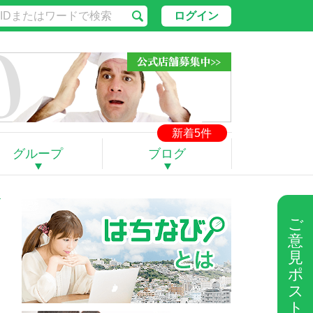
ログイン
新着5件
グループ
ブログ
ご
意
見
ポ
ス
ト