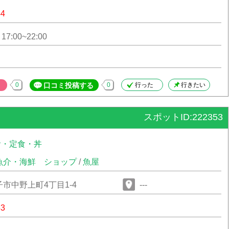
44
 17:00~22:00
0
口コミ投稿する
0
行った
行きたい
スポットID:222353
食・定食・丼
魚介・海鮮
ショップ
/
魚屋
市中野上町4丁目1-4
---
53