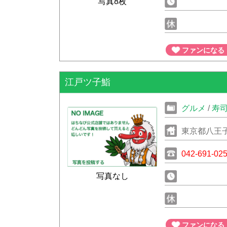
写真8枚
ファンになる
江戸ツ子鮨
グルメ
/
寿
東京都八王子市
042-691-02
写真なし
ファンになる