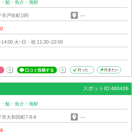
司・鮨・魚介・海鮮
市戸吹町195
---
30
火~金 11:30~14:00 火~日・祝 11:30~22:00
0
口コミ投稿する
0
行った
行きたい
スポットID:460426
司・鮨・魚介・海鮮
市大和田町7-8-8
---
26