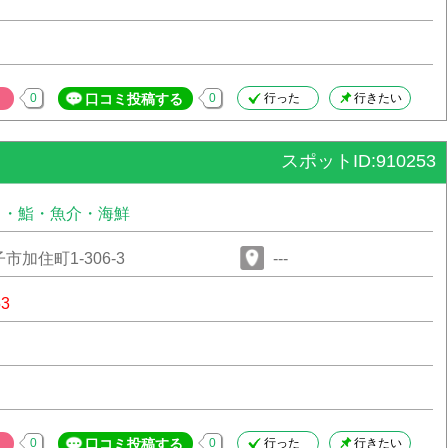
0
口コミ投稿する
0
行った
行きたい
スポットID:910253
司・鮨・魚介・海鮮
加住町1-306-3
---
53
0
口コミ投稿する
0
行った
行きたい