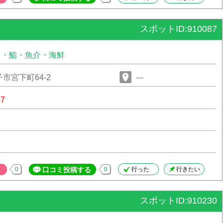
スポットID:910087
司・鮨・魚介・海鮮
市宮下町64-2
---
87
0
口コミ投稿する
0
行った
行きたい
スポットID:910230