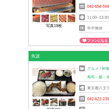
042-656-59
11:00~13:30
写真19枚
年中無休
ファンになる
魚波
グルメ
/
和
寿司・鮨・
東京都八王子
042-622-23