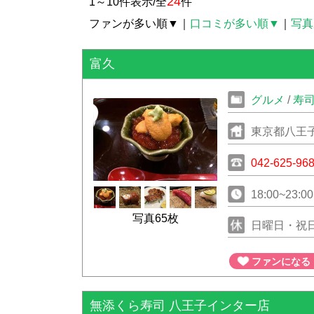
24
1～10件表示/全
件
ファンが多い順▼
｜
口コミが多い順▼
｜
写真
富久
グルメ
/
寿
東京都八王子市
042-625-96
18:00~23:00
写真65枚
日曜日・祝
ファンになる
無添くら寿司 八王子インター店