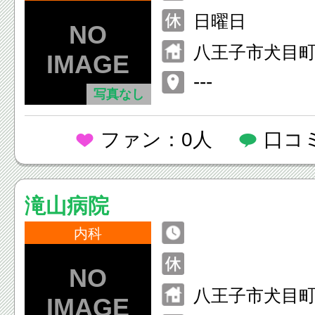
～23:00 [土] 11
日曜日
八王子市犬目町
---
写真なし
ファン：0人
口コ
滝山病院
内科
八王子市犬目町