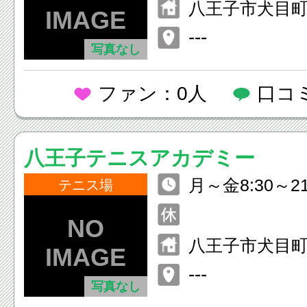
八王子市犬目町
---
写真なし
ファン：0人
口コ
八王子テニスアカデミー
月～金8:30～21
テニス場
30～20:30
八王子市犬目町1
ビーテニスク
---
写真なし