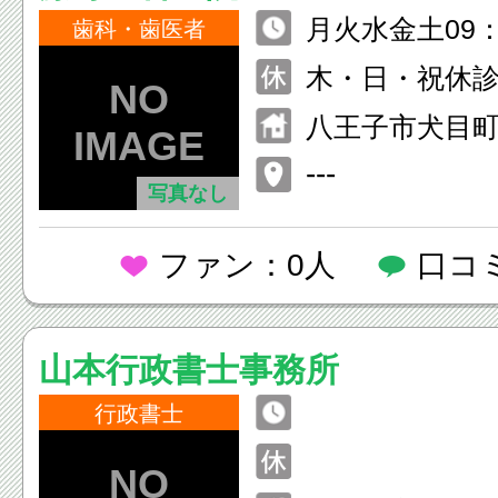
月火水金土09：
歯科・歯医者
月火水金土14：0
木・日・祝休
八王子市犬目町5
---
写真なし
ファン：0人
口コ
山本行政書士事務所
行政書士