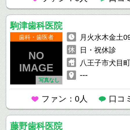
駒津歯科医院
月火水木金土09：
歯科・歯医者
月火水木金14：
日・祝休診
土14：00-16
八王子市犬目町2
---
写真なし
ファン：0人
口コ
藤野歯科医院