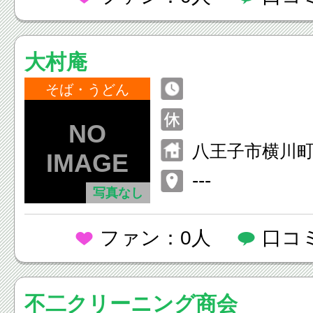
大村庵
そば・うどん
八王子市横川町6
---
写真なし
ファン：0人
口コ
不二クリーニング商会