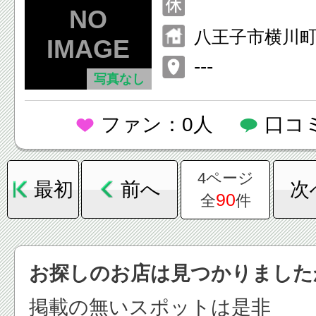
八王子市横川町
---
写真なし
ファン：0人
口コ
4ページ
最初
前へ
次
90
全
件
お探しのお店は見つかりました
掲載の無いスポットは是非