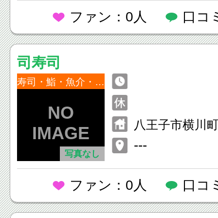
ファン：0人
口コ
司寿司
寿司・鮨・魚介・海鮮
八王子市横川町1
---
写真なし
ファン：0人
口コ