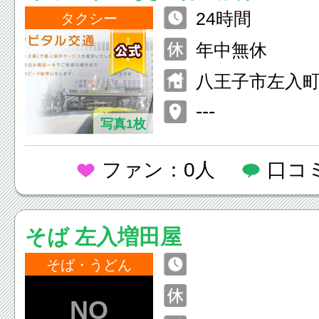
24時間
タクシー
年中無休
八王子市左入町7
---
写真1枚
ファン：0人
口コ
そば 左入増田屋
そば・うどん