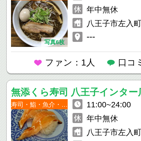
年中無休
八王子市左入町4
---
写真6枚
ファン：1人
口コ
無添くら寿司 八王子インター
11:00~24:00
寿司・鮨・魚介・海鮮
年中無休
八王子市左入町9