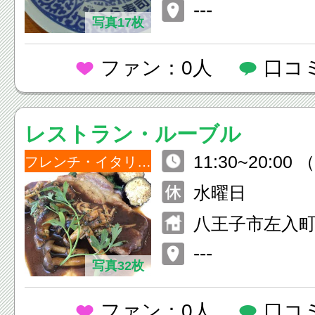
---
写真17枚
ファン：0人
口コ
レストラン・ルーブル
11:30~20:0
フレンチ・イタリアン
1:30~18:00
水曜日
八王子市左入町
---
写真32枚
ファン：0人
口コ