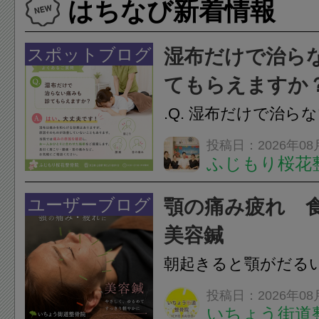
はちなび新着情報
スポットブログ
湿布だけで治ら
てもらえますか
.Q. 湿布だけで治ら
らえますか？A. は
投稿日：2026年08
ふじもり桜花
湿布は痛みを和らげ
すが、原因そのもの
ユーザーブログ
顎の痛み疲れ 
いこともあります。
美容鍼
原因を確認し、お一人お
朝起きると顎がだる
ありませんか？無意
投稿日：2026年08
いちょう街道