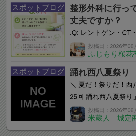
慣など様々です。痛
スポットブログ
整形外科に行っ
し、お一人おひとり
丈夫ですか？
をご提案します。.#肩こ
.Q: レントゲン・CT
いなくても施術は受
投稿日：2026年08
ふじもり桜花
A: はい、受けられ
態を丁寧に確認した
スポットブログ
踊れ西八夏祭り
います。必要に応じ
＼ 夏だ！祭りだ！西
ン・CT・MRIなどの検.
25回 踊れ西八夏祭
てくる！ 伝統の【阿
投稿日：2026年08
米蔵人 城定
情熱の【よさこいソ
結！数多くの団体が