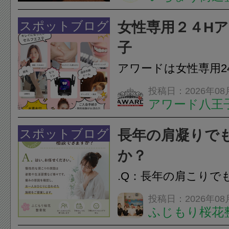
は、顎の痛みや疲れ
フェイスラインの張
スポットブログ
女性専用２４H
のこわばり・頭痛や
子
ながることがありま
アワードは女性専用2
は、...
フエステを 思いっ
投稿日：2026年08
アワード八王
開催中
24時間ジム&
脱毛
スポットブログ
長年の肩凝りで
か？
.Q：長年の肩こりで
か？A：はい、お任
投稿日：2026年08
ふじもり桜花
性的な肩こりの原因