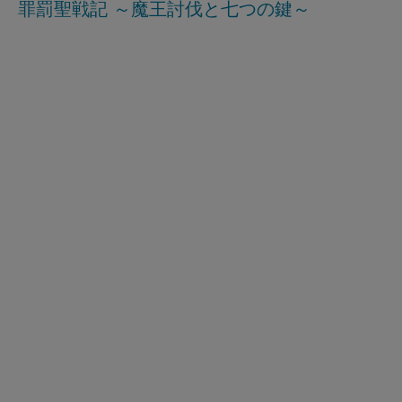
罪罰聖戦記 ～魔王討伐と七つの鍵～