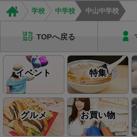
す。当院では回数券
学校
中学校
中山中学校
て...
TOPへ戻る
イベント
特集
グルメ
お買い物