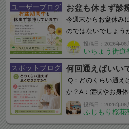
結！数多くの団体が
ユーザーブログ
お盆も休まず診
店街を舞台に最高の演舞
今週末からお盆休み
のではないでしょう
長時間の運転などで
投稿日：2026年08
いちょう街道
痛・足の疲れが出や
いちょう街道整骨院
スポットブログ
何回通えばいい
も通常通り診療して
.Q：どのくらい通え
みの...
か？A：症状やお身
異なります。初回に
投稿日：2026年08
ふじもり桜花
ご説明を行い、お一
った通院ペースをご