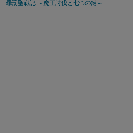
罪罰聖戦記 ～魔王討伐と七つの鍵～