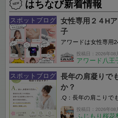
はちなび新着情報
スポットブログ
女性専用２４H
子
アワードは女性専用2
フエステを 思いっ
投稿日：2026年08
アワード八王
開催中
24時間ジム&
脱毛
スポットブログ
長年の肩凝りで
か？
.Q：長年の肩こりで
か？A：はい、お任
投稿日：2026年08
ふじもり桜花