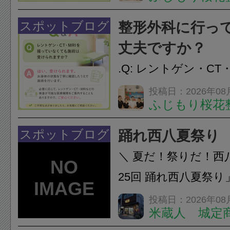
性的な肩こりの原因
慣など様々です。痛
スポットブログ
整形外科に行っ
し、お一人おひとり
丈夫ですか？
をご提案します。.#肩こ
.Q: レントゲン・CT
いなくても施術は受
投稿日：2026年08
ふじもり桜花
A: はい、受けられ
態を丁寧に確認した
スポットブログ
踊れ西八夏祭り
います。必要に応じ
＼ 夏だ！祭りだ！西
ン・CT・MRIなどの検.
25回 踊れ西八夏祭
てくる！ 伝統の【阿
投稿日：2026年08
米蔵人 城定
情熱の【よさこいソ