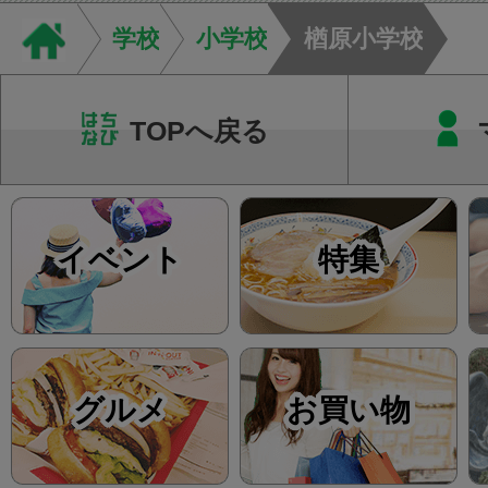
す。当院では回数券
学校
小学校
楢原小学校
て...
TOPへ戻る
イベント
特集
グルメ
お買い物