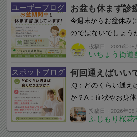
結！数多くの団体が
ユーザーブログ
お盆も休まず診
店街を舞台に最高の演舞
今週末からお盆休み
のではないでしょう
長時間の運転などで
投稿日：2026年08
いちょう街道
痛・足の疲れが出や
いちょう街道整骨院
スポットブログ
何回通えばいい
も通常通り診療して
.Q：どのくらい通え
みの...
か？A：症状やお身
異なります。初回に
投稿日：2026年08
ふじもり桜花
ご説明を行い、お一
った通院ペースをご