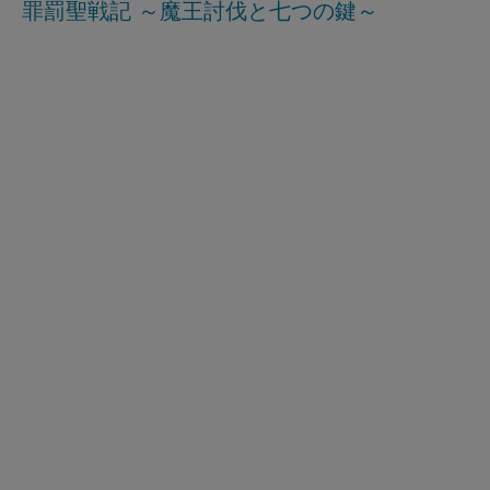
罪罰聖戦記 ～魔王討伐と七つの鍵～