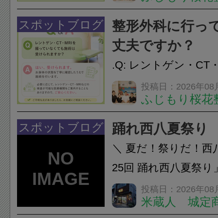
性的な肩こりの原因
慣など様々です。痛
スポットブログ
整形外科に行っ
し、お一人おひとり
丈夫ですか？
をご提案します。.#肩こ
.Q: レントゲン・CT
いなくても施術は受
投稿日：2026年08
ふじもり桜花
A: はい、受けられ
態を丁寧に確認した
スポットブログ
踊れ西八夏祭り
います。必要に応じ
＼ 夏だ！祭りだ！西
ン・CT・MRIなどの検.
25回 踊れ西八夏祭
てくる！ 伝統の【阿
投稿日：2026年08
米蔵人 城定
情熱の【よさこいソ