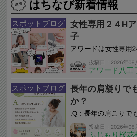
はちなび新着情報
スポットブログ
女性専用２４H
子
アワードは女性専用2
フエステを 思いっ
投稿日：2026年08
アワード八王
開催中
24時間ジム&
脱毛
スポットブログ
長年の肩凝りで
か？
.Q：長年の肩こりで
か？A：はい、お任
投稿日：2026年08
ふじもり桜花