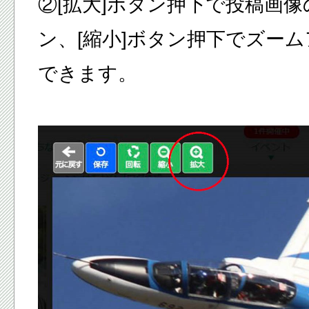
②[拡大]ボタン押下で投稿画
ン、[縮小]ボタン押下でズー
できます。