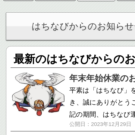
はちなびからのお知らせ
最新のはちなびからの
年末年始休業の
平素は「はちなび」
き、誠にありがとうご
記の期間、はちなび
公開日：2023年12月29日
末年始...