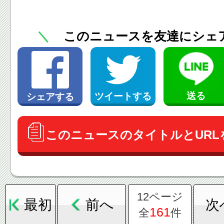
＼
このニュースを友達にシェ
送る
ツイートする
シェアする
このニュースのタイトルとURL
12ページ
最初
前へ
次
161
全
件