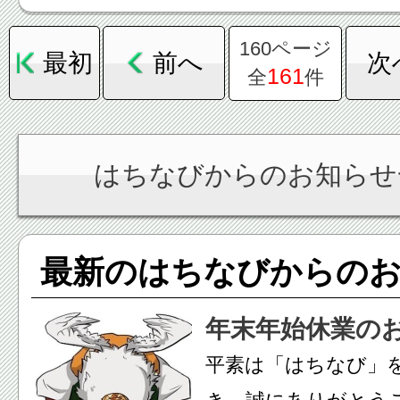
160ページ
最初
前へ
次
161
全
件
はちなびからのお知らせ
最新のはちなびからの
年末年始休業の
平素は「はちなび」