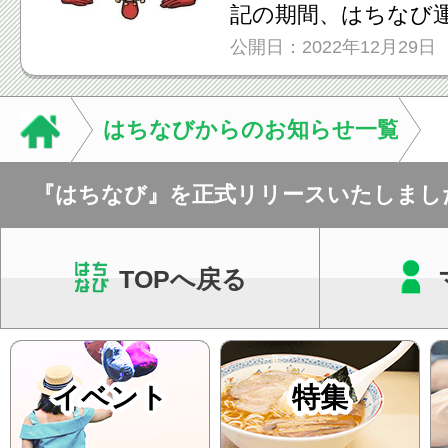
記の期間、はちなび
公開日：2022年12月29日
末年始...
はちなびからのお知らせ一覧
『はちなび』を正式リリースいたしまし
TOPへ戻る
イベント
特集