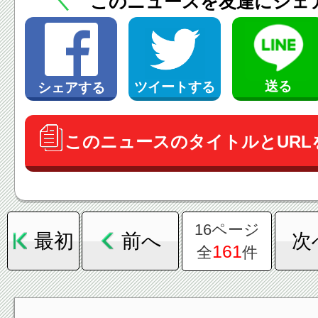
＼
このニュースを友達にシェ
送る
ツイートする
シェアする
このニュースのタイトルとURL
16ページ
最初
前へ
次
161
全
件