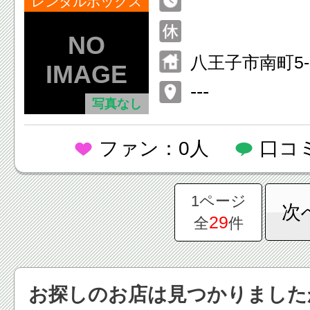
レンタルボックス
八王子市南町5
ム八王子 1F
---
写真なし
ファン：0人
口コ
1ページ
次
29
全
件
お探しのお店は見つかりました