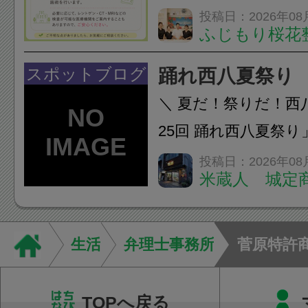
いなくても施術は受
投稿日：2026年08
ふじもり桜花
A: はい、受けられ
態を丁寧に確認した
スポットブログ
踊れ西八夏祭り
います。必要に応じ
＼ 夏だ！祭りだ！西
ン・CT・MRIなどの検.
25回 踊れ西八夏祭
てくる！ 伝統の【阿
投稿日：2026年08
米蔵人 城定
情熱の【よさこいソ
結！数多くの団体が
店街を舞台に最高の演舞
生活
弁理士事務所
菅原特許
TOPへ戻る