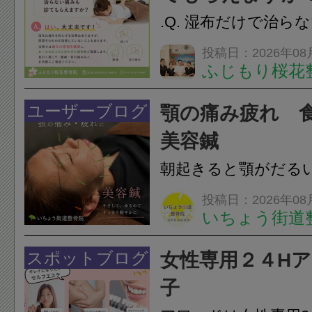
.Q. 湿布だけで治ら
らえますか？A. は
投稿日：2026年08
ふじもり桜花
湿布は痛みを和らげ
すが、原因そのもの
ユーザーブログ
顎の痛み疲れ 
いこともあります。
美容鍼
原因を確認し、お一人お
朝起きると顎がだる
ありませんか？無意
投稿日：2026年08
いちょう街道
は、顎の痛みや疲れ
フェイスラインの張
スポットブログ
女性専用２４H
のこわばり・頭痛や
子
ながることがありま