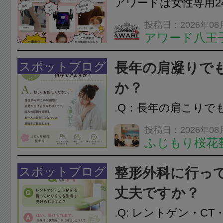
アワードは女性専用2
は、...
フエステを 思いっ
投稿日：2026年08
アワード八王
開催中
24時間ジム&
脱毛
スポットブログ
長年の肩凝りで
か？
.Q：長年の肩こりで
か？A：はい、お任
投稿日：2026年08
ふじもり桜花
性的な肩こりの原因
慣など様々です。痛
スポットブログ
整形外科に行っ
し、お一人おひとり
丈夫ですか？
をご提案します。.#肩こ
.Q: レントゲン・CT