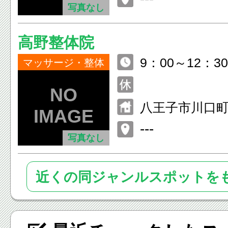
写真なし
高野整体院
9：00～12：30
マッサージ・整体
0：00 木と
八王子市川口
０
---
写真なし
近くの同ジャンルスポットを