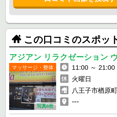
この口コミのスポッ
アジアン リラクゼーション ヴ
11:00 ～ 21:00 
子楢原店(asian relaxation vill
マッサージ・整体
火曜日
八王子市楢原町5
---
写真6枚