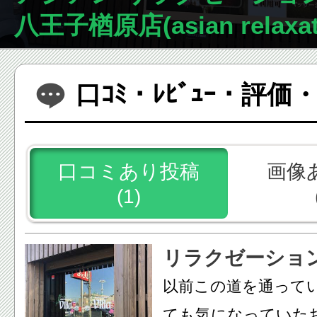
八王子楢原店(asian relaxatio
口ｺﾐ・ﾚﾋﾞｭｰ・評
口コミあり投稿
画像
(1)
リラクゼーショ
以前この道を通って
ても気になっていた