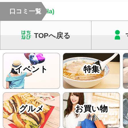
relaxation villa)
口コミ一覧
TOPへ戻る
イベント
特集
グルメ
お買い物