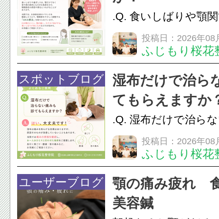
.Q. 食いしばりや顎
らえますか？A. は
投稿日：2026年08
ふじもり桜花
す。食いしばりや歯
けでなく首や肩の筋
スポットブログ
湿布だけで治ら
担をかけ、顎関節症
てもらえますか
つながることがあります
.Q. 湿布だけで治ら
らえますか？A. は
投稿日：2026年08
ふじもり桜花
湿布は痛みを和らげ
すが、原因そのもの
ユーザーブログ
顎の痛み疲れ 
いこともあります。
美容鍼
原因を確認し、お一人お