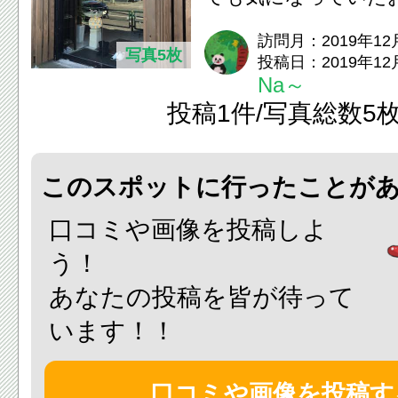
元々、エステやマッ
訪問月：2019年12
写真5枚
投稿日：2019年12
色々行っていたので..
Na～
投稿1件/写真総数5
このスポットに行ったことが
口コミや画像を投稿しよ
う！
あなたの投稿を皆が待って
います！！
口コミや画像を投稿す