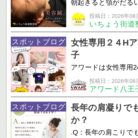
朝起きると顎がだる
ありませんか？無意
投稿日：2026年08
いちょう街道
は、顎の痛みや疲れ
フェイスラインの張
スポットブログ
女性専用２４H
のこわばり・頭痛や
子
ながることがありま
アワードは女性専用2
は、...
フエステを 思いっ
投稿日：2026年08
アワード八王
開催中
24時間ジム&
脱毛
スポットブログ
長年の肩凝りで
か？
.Q：長年の肩こりで