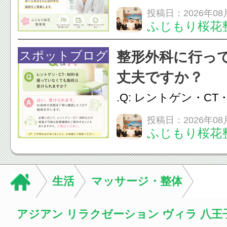
か？A：はい、お任
投稿日：2026年08
ふじもり桜花
性的な肩こりの原因
慣など様々です。痛
スポットブログ
整形外科に行っ
し、お一人おひとり
丈夫ですか？
をご提案します。.#肩こ
.Q: レントゲン・CT
いなくても施術は受
投稿日：2026年08
ふじもり桜花
A: はい、受けられ
態を丁寧に確認した
います。必要に応じ
生活
マッサージ・整体
ン・CT・MRIなどの検.
アジアン リラクゼーション ヴィラ 八王子楢