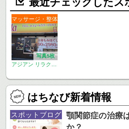
最近チェックしたス
マッサージ・整体
写真5枚
アジアン リラクゼ
ーション ヴィラ
八王子楢原店(asia
n relaxation villa)
はちなび新着情報
スポットブログ
顎関節症の治療
か？