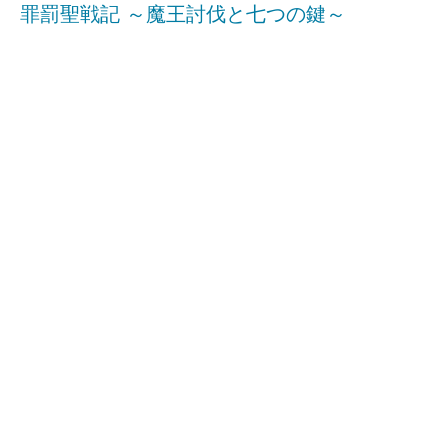
罪罰聖戦記 ～魔王討伐と七つの鍵～