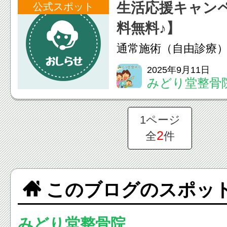
生活応援キャン
公式スポット
料無料♪】
通常施術（自由診療
2,200円（税込）に
2025年9月11日
みどり堂整骨
や2カ月以上ご来院
方には、初検料 1,1
1ページ
ただいております。
2
全
件
ーン期間中は、この..
このブログのスポッ
みどり堂整骨院