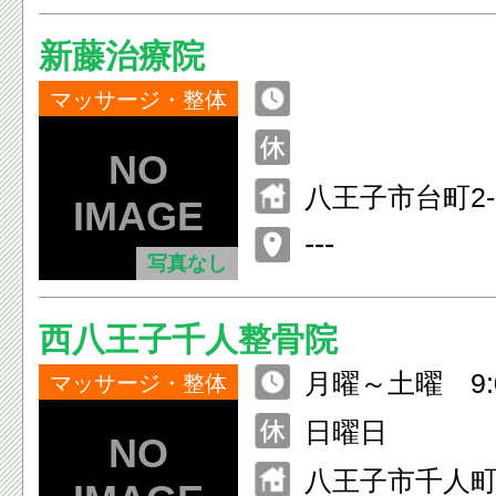
新藤治療院
マッサージ・整体
八王子市台町2-1
---
写真なし
西八王子千人整骨院
月曜～土曜 9:00
マッサージ・整体
5:00－20:00
日曜日
八王子市千人町2-