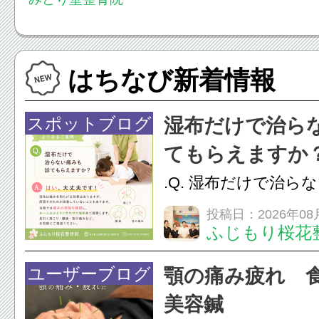
はちなび新着情報
スポットブログ
湿布だけで治ら
てもらえますか
.Q. 湿布だけで治ら
らえますか？A. は
投稿日：2026年08
ふじもり桜花
湿布は痛みを和らげ
すが、原因そのもの
ユーザーブログ
顎の痛み疲れ 
いこともあります。
美容鍼