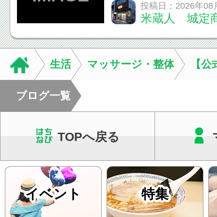
てくる！ 伝統の【阿
投稿日：2026年08
米蔵人 城定
情熱の【よさこいソ
結！数多くの団体が
店街を舞台に最高の演舞
生活
マッサージ・整体
【公
ブログ一覧
TOPへ戻る
イベント
特集