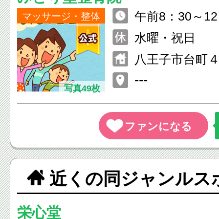
午前8：30～12
マッサージ・整体
5：00～20：00
水曜・祝日
八王子市台町４
---
写真49枚
近くの同ジャンルス
栄心堂