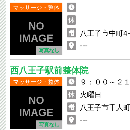
マッサージ・整体
八王子市中町4−
---
写真なし
西八王子駅前整体院
９：００～２
マッサージ・整体
火曜日
八王子市千人
２ クローバー
---
写真なし