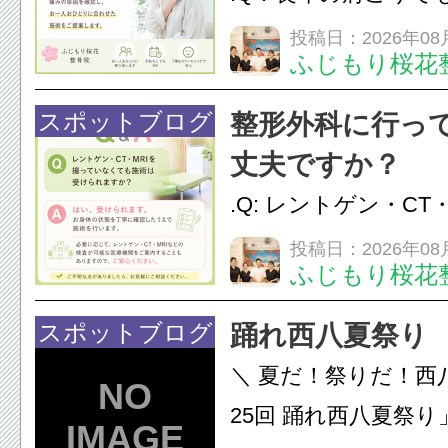
か？A：はい、お任
投稿日：2026年08
ふじもり桜花
性的な肩こりの原因
慣など様々です。痛
スポットブログ
整形外科に行っ
し、お一人おひとり
丈夫ですか？
をご提案します。.#肩こ
.Q: レントゲン・CT
いなくても施術は受
投稿日：2026年08
ふじもり桜花
A: はい、受けられ
態を丁寧に確認した
スポットブログ
踊れ西八夏祭り
います。必要に応じ
＼ 夏だ！祭りだ！西
ン・CT・MRIなどの検.
25回 踊れ西八夏祭