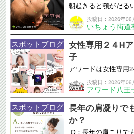
原因を確認し、お一人お
朝起きると顎がだる
ありませんか？無意
投稿日：2026年08
いちょう街道
は、顎の痛みや疲れ
フェイスラインの張
スポットブログ
女性専用２４H
のこわばり・頭痛や
子
ながることがありま
アワードは女性専用2
は、...
フエステを 思いっ
投稿日：2026年08
アワード八王
開催中
24時間ジム&
脱毛
スポットブログ
長年の肩凝りで
か？
.Q：長年の肩こりで