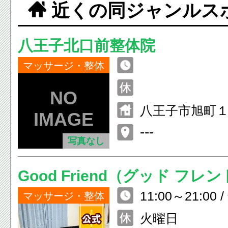
近くの同ジャンルス
八王子北口前整体院
マッサージ・整体
八王子市旭町
---
写真なし
Good Friend（グッド フレ
11:00～21:00
マッサージ・整体
0
火曜日