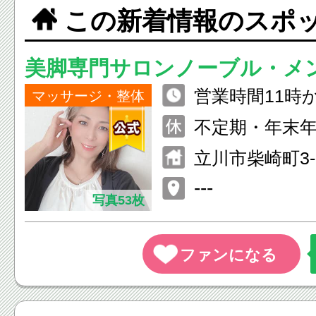
この新着情報のスポ
マブックス #
#美脚になりた
美脚専門サロンノーブル・メ
たい #パジャマでゴロゴロし
営業時間11時
ーブル
マッサージ・整体
ながら出来る美
不定期・年末
あります。プ
立川市柴崎町3-1
ロンにつき、
---
いたほうが嬉
写真53枚