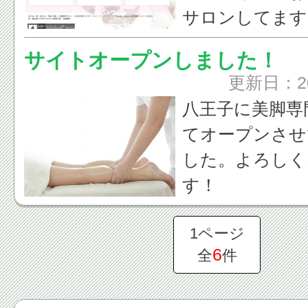
ご提供して欲し
来る美脚マッサ
サロンしてます
よかったら見に
提供する「パー
キャンペーンペ
のかわからない
ませ♪♪♪応援し
ン」に刷新し直
サイトオープンしました！
https://peraich
http://www.cons
今後とも、末長
更新日：2
にぎる♪ゲンコ
できましたら幸
八王子に美脚専
ジャマでゴロゴ
てオープンさせ
来る美脚マッサ
サロン・ド・
した。よろしく
キャンペーンペ
http://www.cons
す！
https://peraich
1ページ
#美脚講師 #ず
6
全
件
マエストラ #上
マッサージ #家