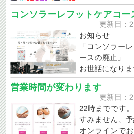
なものに絞りま
にぎる♪ゲンコ
非！
コンソラーレフットケアコー
ジャマでゴロゴ
更新日：2
来る美脚マッサー
【シェア希望♪
お知らせ
が発売されます
ゴマブックス社
「コンソラーレ
それに伴い6月
ュガープラスレ
ースの廃止」
定でキャンペー
にぎる♪ゲンコ
お世話になりま
す♪
ジャマでゴロゴ
この度、長く提
よかったら見に
営業時間が変わります
来る美脚マッサー
だきましたコン
ませ♪♪♪応援し
更新日：2
が発売されまし
トケアを廃止す
22時までです。
それに伴い6月
した。
にぎる♪ゲンコ
すみません、予
定でキャンペー
ひとりひとりに
ジャマでゴロゴ
オンラインでお
す♪