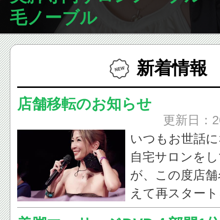
毛ノーブル
新着情報
店舗移転のお知らせ
更新日：2
いつもお世話に
自宅サロンをし
が、この度店舗
えて再スタート
今後ともよろし