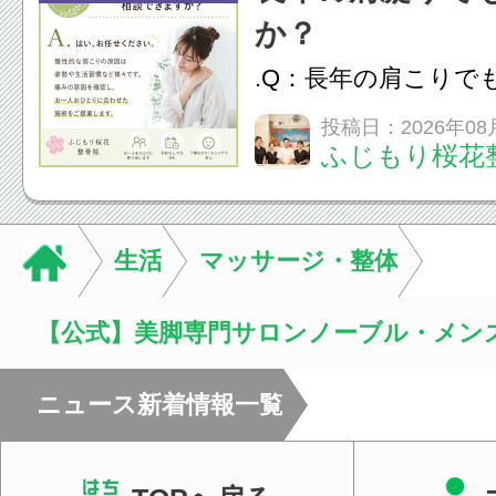
か？
.Q：長年の肩こりで
か？A：はい、お任
投稿日：2026年08
ふじもり桜花
性的な肩こりの原因
慣など様々です。痛
し、お一人おひとり
生活
マッサージ・整体
をご提案します。.#肩こ
【公式】美脚専門サロンノーブル・メン
ニュース新着情報一覧