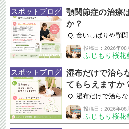
で顔まわりの筋肉や
スポットブログ
顎関節症の治療
ことで、血流を促し
か？
のこわばりにアプローチ
.Q. 食いしばりや顎
らえますか？A. は
投稿日：2026年08
ふじもり桜花
す。食いしばりや歯
けでなく首や肩の筋
スポットブログ
湿布だけで治ら
担をかけ、顎関節症
てもらえますか
つながることがあります
.Q. 湿布だけで治ら
らえますか？A. は
投稿日：2026年08
ふじもり桜花
湿布は痛みを和らげ