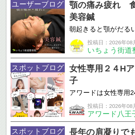
すが、原因そのもの
ユーザーブログ
顎の痛み疲れ 
いこともあります。
美容鍼
原因を確認し、お一人お
朝起きると顎がだる
ありませんか？無意
投稿日：2026年08
いちょう街道
は、顎の痛みや疲れ
フェイスラインの張
スポットブログ
女性専用２４H
のこわばり・頭痛や
子
ながることがありま
アワードは女性専用2
は、...
フエステを 思いっ
投稿日：2026年08
アワード八王
開催中
24時間ジム&
脱毛
スポットブログ
長年の肩凝りで