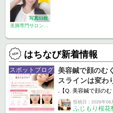
写真53枚
美脚専門サロンノ
ーブル・メンズ脱
毛ノーブル
はちなび新着情報
スポットブログ
美容鍼で顔のむ
スラインは変わ
.【Q. 美容鍼で顔の
ラインは変わりますか
投稿日：2026年08
ふじもり桜花
変化を感じる方も多