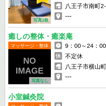
八王子市南町2-
子301号室
---
写真1枚
癒しの整体・癒楽庵
9：00～24：00
マッサージ・整体
不定休
八王子市横山
---
写真なし
小室鍼灸院