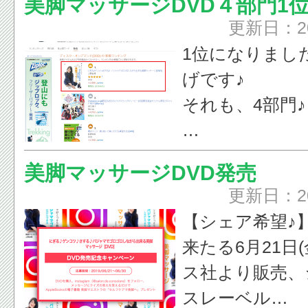
美脚マッサージDVD４部門1
す。
更新日：2
1位になりまし
新店舗
げです♪
美脚専門サロン
それも、4部門♪
ンズ脱毛ノーブ
〒190-0023
ありがとうござ
町3-14-21
美脚マッサージDVD発売
07021731747
更新日：2
本当に、カンタ
【シェア希望♪
るので是非御購
来たる6月21日
しくお願いしま
ス社より販売、
マッサージ歴2
スレーベル