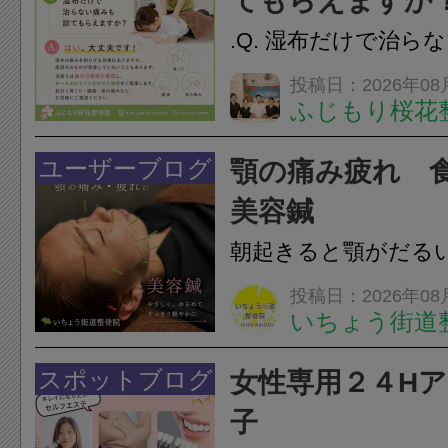
てもらえますか
つながることがあります
.Q. 湿布だけで治ら
らえますか？A. は
投稿日：2026年08
ふじもり桜花
湿布は痛みを和らげ
すが、原因そのもの
ユーザーブログ
顎の痛み疲れ 
いこともあります。
美容鍼
原因を確認し、お一人お
朝起きると顎がだる
ありませんか？無意
投稿日：2026年08
いちょう街道
は、顎の痛みや疲れ
フェイスラインの張
スポットブログ
女性専用２４H
のこわばり・頭痛や
子