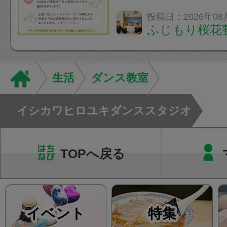
いなくても施術は受
投稿日：2026年08
ふじもり桜花
A: はい、受けられ
態を丁寧に確認した
います。必要に応じ
生活
ダンス教室
ン・CT・MRIなどの検.
イシカワヒロユキダンススタジオ
TOPへ戻る
イベント
特集