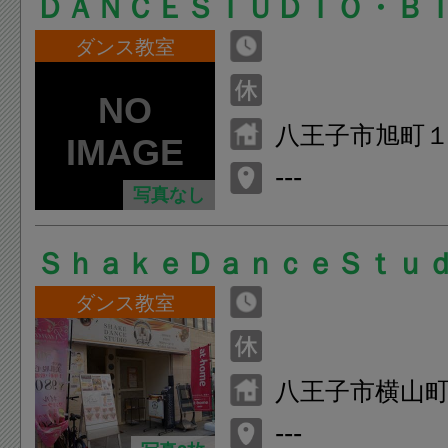
ＤＡＮＣＥＳＴＵＤＩＯ・Ｂ
ダンス教室
八王子市旭町１
---
写真なし
ＳｈａｋｅＤａｎｃｅＳｔｕ
ダンス教室
八王子市横山町
---