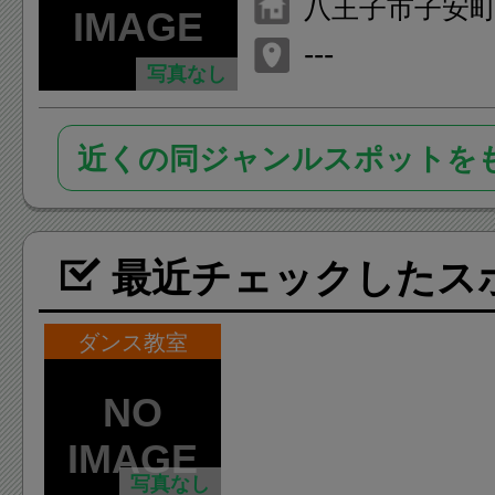
八王子市子安町1-9
y Dance Stu
---
写真なし
近くの同ジャンルスポットを
最近チェックしたス
ダンス教室
写真なし