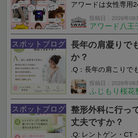
ながることがありま
アワードは女性専用2
は、...
フエステを 思いっ
投稿日：2026年08
アワード八王
開催中
24時間ジム&
脱毛
スポットブログ
長年の肩凝りで
か？
.Q：長年の肩こりで
か？A：はい、お任
投稿日：2026年08
ふじもり桜花
性的な肩こりの原因
慣など様々です。痛
スポットブログ
整形外科に行っ
し、お一人おひとり
丈夫ですか？
をご提案します。.#肩こ
.Q: レントゲン・CT