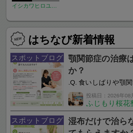
イシカワヒロユキ
ダンススタジオ
はちなび新着情報
スポットブログ
顎関節症の治療
か？
.Q. 食いしばりや顎
らえますか？A. は
投稿日：2026年08
ふじもり桜花
す。食いしばりや歯
けでなく首や肩の筋
スポットブログ
湿布だけで治ら
担をかけ、顎関節症