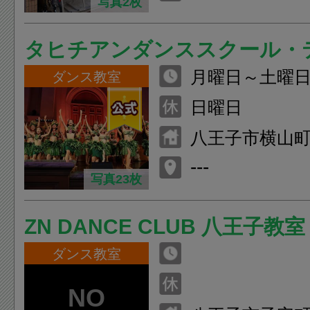
写真2枚
タヒチアンダンススクール・
月曜日～土曜日1
ペタヒ
ダンス教室
1：30 月・金
日曜日
00まで
八王子市横山町12
M&J 3F
---
写真23枚
ZN DANCE CLUB 八王子教室
ダンス教室