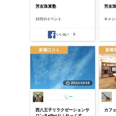
芳友珠算塾
芳友
10月のイベント
キャン
いいね！
0
新着口コミ
新着
2022/10/19
しー
西八王子リラクゼーションサ
カフェ
ロンＲeflexりふれっくす