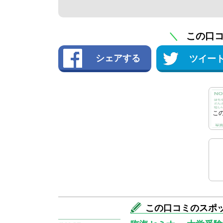
＼
この口
シェアする
ツイー
こ
退
この口コミのスポ