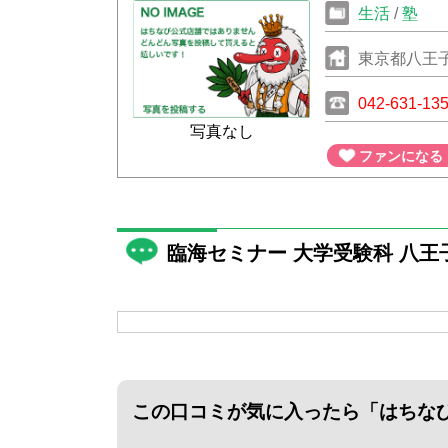
生活
/
塾
東京都八王子
042-631-13
写真なし
ファンになる
臨海セミナー 大学受験科 八
この口コミが気に入ったら
「はちな