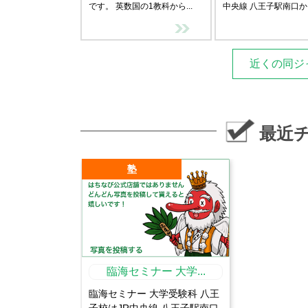
です。 英数国の1教科から...
中央線 八王子駅南口から
近くの同ジ
最近
塾
臨海セミナー 大学...
臨海セミナー 大学受験科 八王