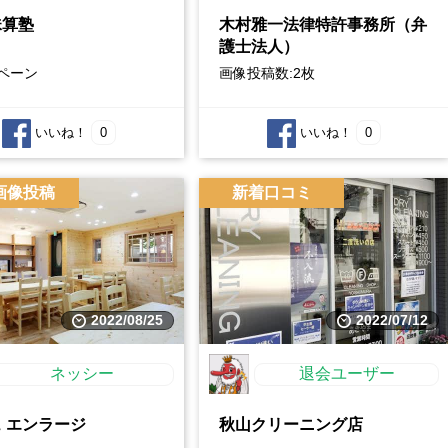
珠算塾
木村雅一法律特許事務所（弁
護士法人）
ペーン
画像投稿数:2枚
いいね！
0
いいね！
0
画像投稿
新着口コミ
2022/08/25
2022/07/12
ネッシー
退会ユーザー
 エンラージ
秋山クリーニング店