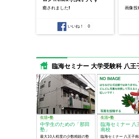
癒されました❗
画像投
いいね！
0
臨海セミナー 大学受験科 八
生活>塾
生活>塾
中学生のための「那田
臨海セミナー 八
塾」
南校
最大10人程度の少数精鋭の塾
臨海セミナー 八王子南校はJR