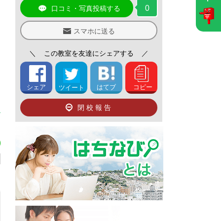
0
口コミ・写真投稿する
スマホに送る
＼
この教室を友達にシェアする
／
シェア
はてブ
コピー
ツイート
閉校報告