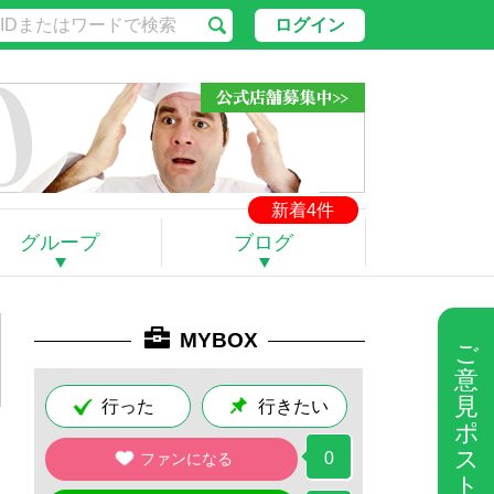
ログイン
新着4件
グループ
ブログ
MYBOX
ご
意
見
行った
行きたい
ポ
ス
0
ファンになる
ト