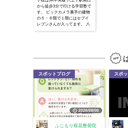
子校はJR中央線 八王子駅南口
から徒歩3分で行ける学習塾で
す。 ビックカメラ裏手の建物
の５・６階で１階にはセブイ
レブンさんが入ってます。 八
王子校が心掛けていることは
「生徒との対話」をしなが
ら、地域に特化した大学受験
のノウハウを活かして「生徒
の特徴に応じた指導」。 対象
学年は高校1年生~高校3年生ま
でで、有名大学への合格者数
が地域No.1の実績のあ...
スポットブログ
スポッ
2026/08/06
ふじもり桜花整骨院