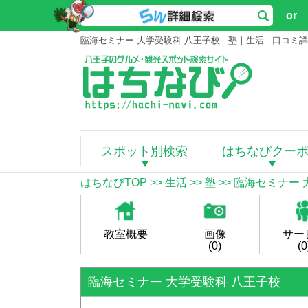
or
臨海セミナー 大学受験科 八王子校 - 塾｜生活 - 口
スポット別検索
はちなびクー
はちなびTOP
>>
生活
>>
塾
>>
臨海セミナー 
教室概要
画像
サー
(0)
(0
臨海セミナー 大学受験科 八王子校