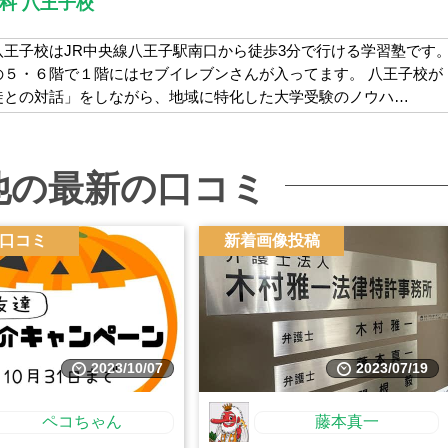
科 八王子校
王子校はJR中央線八王子駅南口から徒歩3分で行ける学習塾です
の５・６階で１階にはセブイレブンさんが入ってます。 八王子校が
徒との対話」をしながら、地域に特化した大学受験のノウハ…
他の最新の口コミ
口コミ
新着画像投稿
2023/10/07
2023/07/19
ペコちゃん
藤本真一