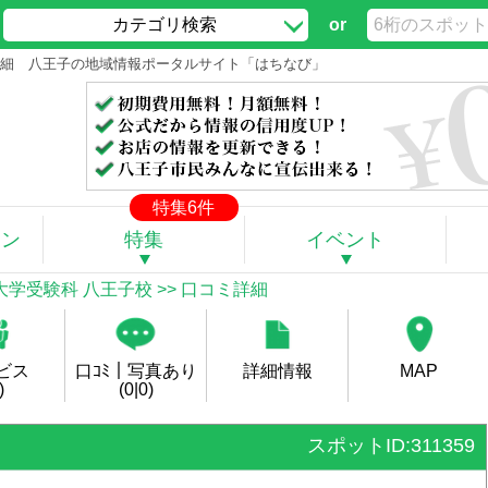
カテゴリ検索
or
コミ詳細 八王子の地域情報ポータルサイト「はちなび」
特集6件
ポン
特集
イベント
大学受験科 八王子校
>> 口コミ詳細
ビス
口ｺﾐ｜写真あり
詳細情報
MAP
)
(0|0)
スポットID:311359