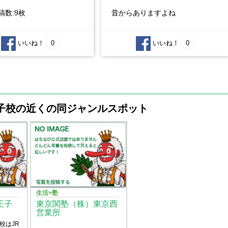
稿数:9枚
昔からありますよね
いいね！
0
いいね！
0
王子校の近くの同ジャンルスポット
生活>塾
王子
東京関塾（株）東京西
営業所