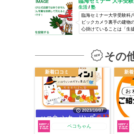
臨海セミナー 大学受験
生活
/
塾
臨海セミナー大学受験科八
ビックカメラ裏手の建物
心掛けていることは「生
その
新着口コミ
新着
2023/10/07
ペコちゃん