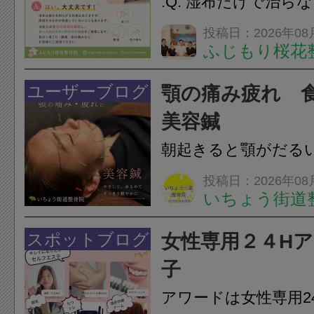
.Q. 湿布だけで治ら
らえますか？A. は
投稿日：2026年08
ふじもり桜花
湿布は痛みを和らげ
すが、原因そのもの
ユーザーブログ
顎の痛み疲れ 
いこともあります。
美容鍼
原因を確認し、お一人お
朝起きると顎がだる
ありませんか？無意
投稿日：2026年08
いちょう街道
は、顎の痛みや疲れ
フェイスラインの張
スポットブログ
女性専用２４H
のこわばり・頭痛や
子
ながることがありま
アワードは女性専用2