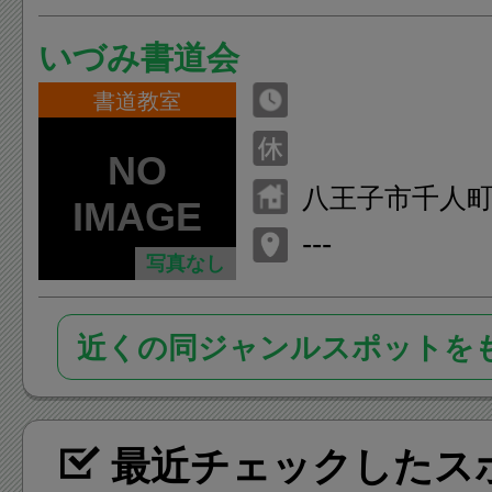
いづみ書道会
書道教室
八王子市千人
１
---
写真なし
近くの同ジャンルスポットを
最近チェックしたス