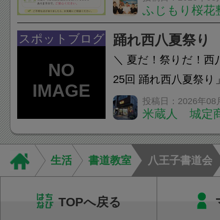
ふじもり桜花
A: はい、受けられ
態を丁寧に確認した
スポットブログ
踊れ西八夏祭り
います。必要に応じ
＼ 夏だ！祭りだ！西
ン・CT・MRIなどの検.
25回 踊れ西八夏祭
てくる！ 伝統の【阿
投稿日：2026年08
米蔵人 城定
情熱の【よさこいソ
結！数多くの団体が
店街を舞台に最高の演舞
生活
書道教室
八王子書道会
TOPへ戻る