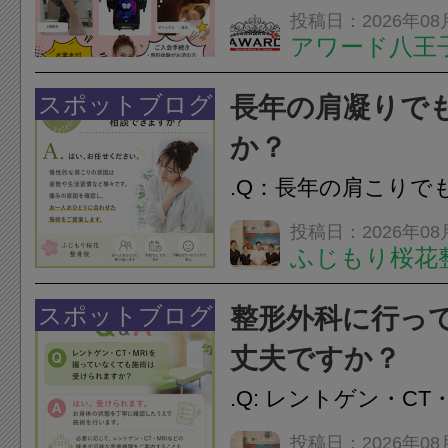
は、...
フエステを 思いっ
投稿日：2026年08
アワード八王
開催中
24時間ジム&
脱毛
スポットブログ
長年の肩凝りで
か？
.Q：長年の肩こりで
か？A：はい、お任
投稿日：2026年08
ふじもり桜花
性的な肩こりの原因
慣など様々です。痛
スポットブログ
整形外科に行っ
し、お一人おひとり
丈夫ですか？
をご提案します。.#肩こ
.Q: レントゲン・CT
いなくても施術は受
投稿日：2026年08