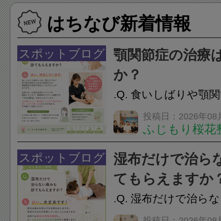
はちなび新着情報
スポットブログ
顎関節症の治療
か？
.Q. 食いしばりや顎
らえますか？A. は
投稿日：2026年08
ふじもり桜花
す。食いしばりや歯
けでなく首や肩の筋
スポットブログ
湿布だけで治ら
担をかけ、顎関節症
てもらえますか
つながることがあります
.Q. 湿布だけで治ら
らえますか？A. は
投稿日：2026年08