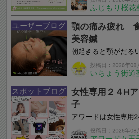
ふじもり桜花
湿布は痛みを和らげ
すが、原因そのもの
ユーザーブログ
顎の痛み疲れ 
いこともあります。
美容鍼
原因を確認し、お一人お
朝起きると顎がだる
ありませんか？無意
投稿日：2026年08
いちょう街道
は、顎の痛みや疲れ
フェイスラインの張
スポットブログ
女性専用２４H
のこわばり・頭痛や
子
ながることがありま
アワードは女性専用2
は、...
フエステを 思いっ
投稿日：2026年08
アワード八王