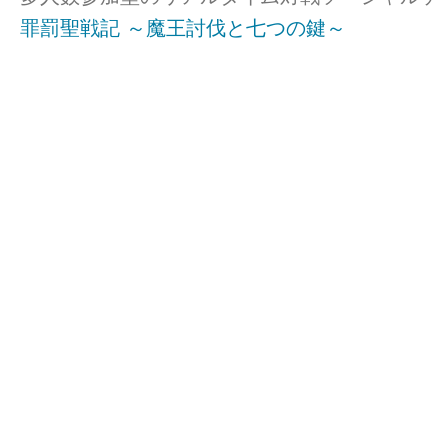
罪罰聖戦記 ～魔王討伐と七つの鍵～